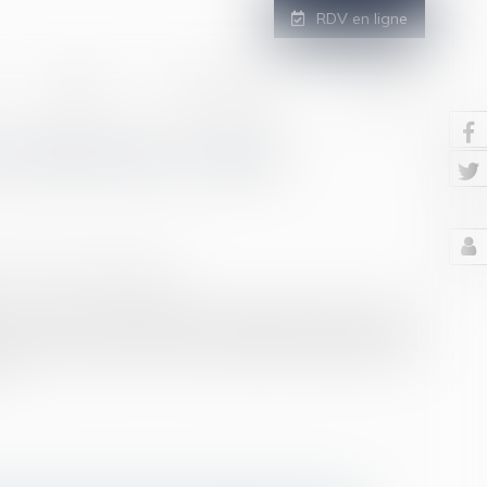
RDV en ligne
GALERIE
ESPACE CLIENT
CONTACT
limentaire et délit
/
Divorce et séparation
 pas remplir ses obligations familiales pendant plus de
 fait pour un parent de ne pas procéder au paiement de
e