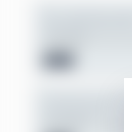
CEDH : LA QUESTION DE LA GAR
ISSUS D'UNIONS INTERNATIONAL
Droit de la famille, des personnes et de le
Divorce et séparation
La requérante est une ressortissante fran
en France avec un...
Lire la suite
PARTICIPATION AUX ACQUÊTS : C
PLUS-VALUE D’UN BIEN
Droit de la famille, des personnes et de le
Divorce et séparation
L’article 1569 du Code civil dispose que «