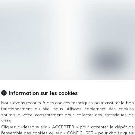
DE DES ENFANTS
NON-PAIEMENT
ES
DÉLIT D’ABAND
ur patrimoine
/
Droit de la famille,
Divorce et séparat
çaise qui se maria
L’abandon de famill
remplir ses oblig...
Lire la suite
Information sur les cookies
ALCUL DE LA
NON-RETOUR IL
Nous avons recours à des cookies techniques pour assurer le bon
fonctionnement du site, nous utilisons également des cookies
JURIDICTION E
soumis à votre consentement pour collecter des statistiques de
ur patrimoine
/
Droit de la famille,
visite.
Divorce et séparat
Cliquez ci-dessous sur « ACCEPTER » pour accepter le dépôt de
 Pendant la durée
Le règlement n°22
l'ensemble des cookies ou sur « CONFIGURER » pour choisir quels