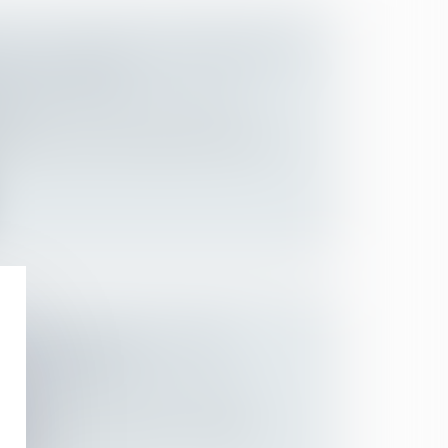
 DE LA PENSION ALIMENTAIRE ET
ON DE FAMILLE
 des personnes et de leur patrimoine
/
ion
e constitue un délit consistant à ne pas
LICITE D’ENFANT : QUELLE
ST COMPÉTENTE ?
 des personnes et de leur patrimoine
/
ion
01/2003 du Conseil du 27 novembre