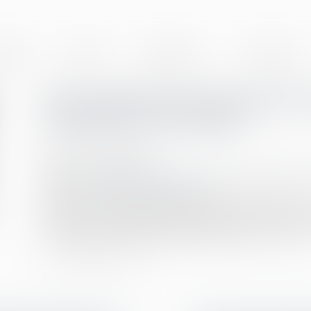
BINET
EQUIPE
EXPERTISES
ACTUALITÉS
Non-paiement de la pension a
d’abandon de famille
Publié le :
13/02/2024
Droit de la famille, des personnes et de leur patrimoine
Source :
www.lemag-juridique.com
L’abandon de famille constitue un délit consistant à ne
deux mois. Constitue le délit d’abandon de famille, le
la contribution à l’éducation de son enfant...
Lire la suit