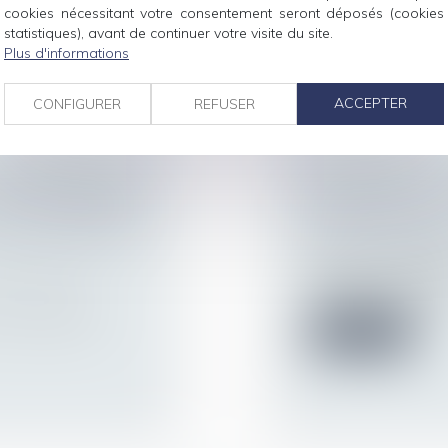
2003, dit Bruxelles II
cookies nécessitant votre consentement seront déposés (cookies
statistiques), avant de continuer votre visite du site.
Lire la suite
Plus d'informations
ACCEPTER
CONFIGURER
REFUSER
SÉPARATION DE
DOMMAGES ET I
DOIT DÉTERMINER
ATTENTION AU
S DE LA MASSE
Droit de la famille,
Divorce et séparat
Doit être cassé l’a
ur patrimoine
/
indemniser le préjudi
r de cassation
Lire la suite