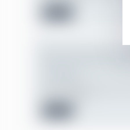
du mariage, le ré...
Lire la suite
LIQUIDATION DU RÉGIME DE LA 
BIENS : LA JURIDICTION SAISIE 
DES ÉLÉMENTS ACTIFS ET PASSIF
À PARTAGER
Droit de la famille, des personnes et de le
Divorce et séparation
Par un arrêt du 22 novembre 2023, la Cou
affirme, sur le fondem...
Lire la suite