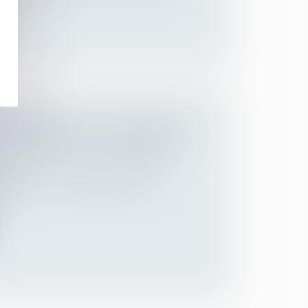
 bis...
NTÉRÊTS EN CAS DE DIVORCE :
 FONDEMENT DE LA DEMANDE !
 des personnes et de leur patrimoine
/
ion
rrêt qui, pour condamner l’épouse à
c...