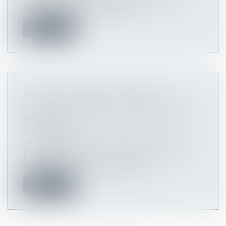
s’est manifesté qu’à compter de...
Lire la suite
FAIT DE LA CHOSE INANIMÉE : LA
VICTIME CONSERVE LA CHARGE DE LE
PROUVER
Droit des obligations et des suretés
/
Droit de la
responsabilité
Par un arrêt en date du 9 septembre 2020, la
première chambre civile abandonn...
Lire la suite