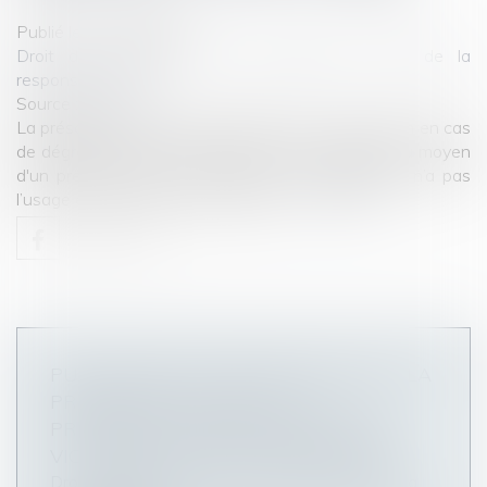
Publié le :
01/12/2020
Droit des obligations et des suretés
/
Droit de la
responsabilité
Source :
www.efl.fr
La présomption de responsabilité d’une association en cas
de dégradation ou de perte d'une chose prêtée au moyen
d'un prêt à usage est écartée si le groupement n’a pas
l’usage exclusif de la chose prêtée...
Lire la suite
PUBLICATION DU DÉCRET RELATIF À LA
PROCÉDURE CIVILE ET À LA
PROCÉDURE D'INDEMNISATION DES
VICTIMES D'ACTES DE TERRORISME
Droit des obligations et des suretés
/
Droit de la