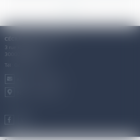
<<
<
1
2
3
4
5
6
7
...
>
>>
CÉCILE AGNUS - AVOCAT
3 rue Raymond Marc
30000 NÎMES
Tél :
04 66 76 26 43
NOUS CONTACTER
NOUS LOCALISER