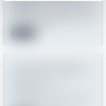
BADINTER
Droit des obligations et des suretés
/
Droit de la
responsabilité
À moins que son caractère volontaire soit certain,
l’incendie provoqué par un...
Lire la suite
LA DÉCISION PASSÉE EN FORCE DE
CHOSE JUGÉE, POINT DE DÉPART DE LA
PRESCRIPTION DE L’ACTION EN
RESPONSABILITÉ
EXTRACONTRACTUELLE
Droit des obligations et des suretés
/
Droit de la
responsabilité
Alors que le dommage subi par l’acquéreur ne