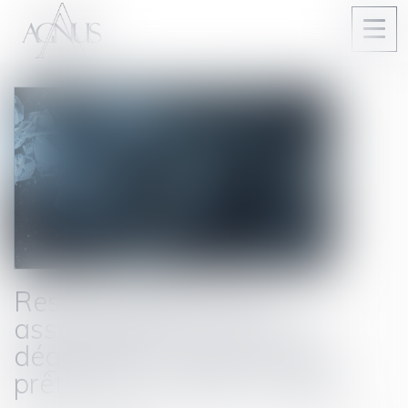
Ouvri
le
men
Responsabilité d'une
association pour perte ou
dégradation d'une chose
prêtée par un prêt à usage