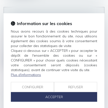
RESPONSABILITÉ D'UNE ASSOCIATION
Information sur les cookies
POUR PERTE OU DÉGRADATION D'UNE
CHOSE PRÊTÉE PAR UN PRÊT À USAGE
Nous avons recours à des cookies techniques pour
Droit des obligations et des suretés
/
Droit de la
assurer le bon fonctionnement du site, nous utilisons
responsabilité
également des cookies soumis à votre consentement
La présomption de responsabilité d’une
pour collecter des statistiques de visite.
Cliquez ci-dessous sur « ACCEPTER » pour accepter le
association en cas de dégradation ou d...
dépôt de l'ensemble des cookies ou sur «
CONFIGURER » pour choisir quels cookies nécessitant
Lire la suite
votre consentement seront déposés (cookies
statistiques), avant de continuer votre visite du site.
Plus d'informations
CONFIGURER
REFUSER
USAGE DE LA FONCTION DE
ACCEPTER
DÉPLACEMENT DU VÉHICULE :
CONDITION D’APPLICATION DE LA LOI