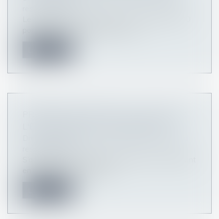
responsabilité
Le décret n° 2020-1452 du 27 novembre 2020
portant diverses dispositions rela...
Lire la suite
PREMIÈRE DÉCISION DE LA CEDH SUR
L'EFFECTIVITÉ DE LA RÉPARATION
Droit des obligations et des suretés
/
Droit de la
responsabilité
S’agissant de l’indemnisation allouée au requérant
en réparation du préjudice...
Lire la suite