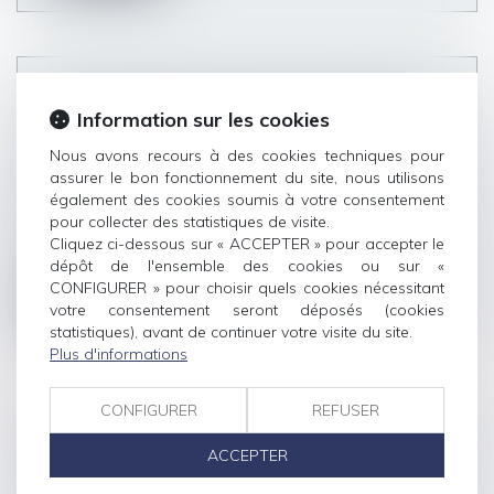
RESPONSABILITÉ D'UNE ASSOCIATION
Information sur les cookies
POUR PERTE OU DÉGRADATION D'UNE
Nous avons recours à des cookies techniques pour
CHOSE PRÊTÉE PAR UN PRÊT À USAGE
assurer le bon fonctionnement du site, nous utilisons
Droit des obligations et des suretés
/
Droit de la
également des cookies soumis à votre consentement
responsabilité
pour collecter des statistiques de visite.
La présomption de responsabilité d’une
Cliquez ci-dessous sur « ACCEPTER » pour accepter le
association en cas de dégradation ou d...
dépôt de l'ensemble des cookies ou sur «
CONFIGURER » pour choisir quels cookies nécessitant
Lire la suite
votre consentement seront déposés (cookies
statistiques), avant de continuer votre visite du site.
Plus d'informations
CONFIGURER
REFUSER
USAGE DE LA FONCTION DE
ACCEPTER
DÉPLACEMENT DU VÉHICULE :