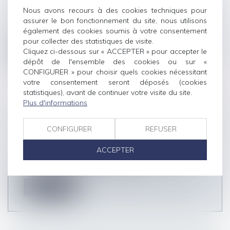
Droit du travail - Employeurs
Nous avons recours à des cookies techniques pour
Le travailleur temporaire, conseiller du salarié, est
assurer le bon fonctionnement du site, nous utilisons
protégé en cas d’interr...
également des cookies soumis à votre consentement
pour collecter des statistiques de visite.
Lire la suite
Cliquez ci-dessous sur « ACCEPTER » pour accepter le
dépôt de l'ensemble des cookies ou sur «
CONFIGURER » pour choisir quels cookies nécessitant
votre consentement seront déposés (cookies
statistiques), avant de continuer votre visite du site.
Plus d'informations
L'IMPACT DE LA LOI SANTÉ EN
CONFIGURER
REFUSER
ENTREPRISE
Droit du travail - Employeurs
ACCEPTER
Quelques mesures de la loi santé devraient
intéresser les entreprises et la g...
Lire la suite