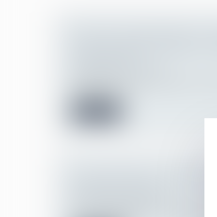
RUPTURE CONVENTIONNELLE : 
LÉGAL OU CONVENTIONNEL DE L'
LICENCIEMENT ?
Droit du travail - Employeurs
L’employeur concluant une rupture conven
salarié doit lui ve...
Lire la suite
ACTIVITÉ PARTIELLE : QUELLE IN
PARTIR DE JUIN 2021 ?
Droit du travail - Employeurs
Pour les entreprises les plus impactées pa