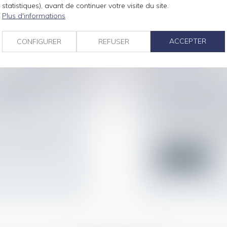
entretien profession
statistiques), avant de continuer votre visite du site.
Plus d'informations
Lire la suite
ACCEPTER
CONFIGURER
REFUSER
ROLONGÉE :
PSE : LOYAUTÉ 
NCE EST
D’INFORMATIO
Droit du travail - 
Lorsque le comité d
redressement ou liqu
uvent désorganiser
Lire la suite