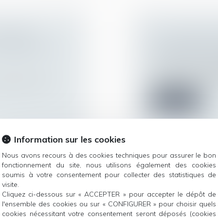
MONTANT
AI-JE LE DROIT
INDEMNITÉ DE
AUX ENFANTS D
Droit du travail - 
Les vacances d’ét
entreprises procèden
tionnelle avec un
Lire la suite
Information sur les cookies
Nous avons recours à des cookies techniques pour assurer le bon
fonctionnement du site, nous utilisons également des cookies
soumis à votre consentement pour collecter des statistiques de
DEMNISATION À
NE TARDEZ PA
visite.
PROFESSIONNEL
Cliquez ci-dessous sur « ACCEPTER » pour accepter le dépôt de
Droit du travail - 
l'ensemble des cookies ou sur « CONFIGURER » pour choisir quels
r l’épidémie de
Les employeurs doiv
cookies nécessitant votre consentement seront déposés (cookies