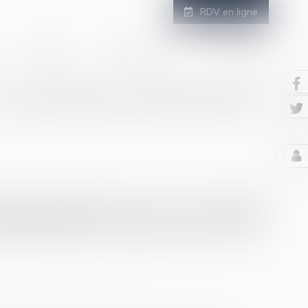
RDV en ligne
GALERIE
ESPACE CLIENT
CONTACT
os entretiens professionnels
entretien professionnel avec chacun de leurs salariés
n professionnelle. Et tous les 6 ans, cet entretien
apitulatif du parcours professionnel du salarié...
Lire la