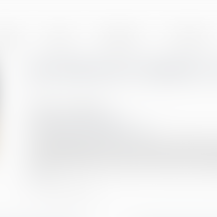
BINET
EQUIPE
EXPERTISES
ACTUALITÉS
Ne tardez pas à organiser v
!
Publié le :
22/06/2021
Droit du travail - Employeurs
Source :
cabinet-rs.expert-infos.com
Les employeurs doivent, tous les 2 ans, organiser un 
portant notamment sur leurs perspectives d’évolutio
professionnel doit faire l’objet d’un état des lieux réc
suite