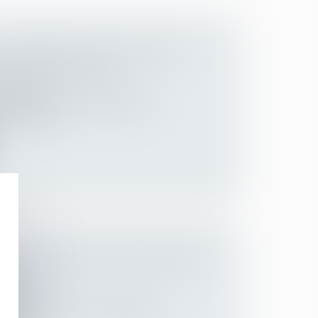
 DE RÉSERVER LES JOBS D’ÉTÉ
E MES SALARIÉS ?
Employeurs
é approchent et de nombreuses
t actuelle...
S À ORGANISER VOS ENTRETIENS
S !
Employeurs
ent, tous les 2 ans, organiser un