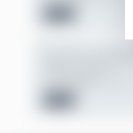
Covid-19, la baisse...
Lire la suite
LICENCIEMENT POUR ABSENCE P
INTERDIT SI L’ORIGINE DE L’ABSE
IMPUTABLE À L’EMPLOYEUR
Droit du travail - Employeurs
Les absences répétées ou prolongées pe
la bonne marche de l...
Lire la suite