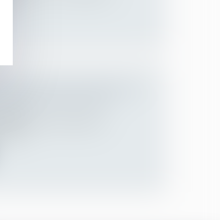
nel...
ET EFFECTIVITÉ DE L’OBLIGATION
N-CONSULTATION DES IRP
Employeurs
’entreprise d’une entreprise en
idatio...