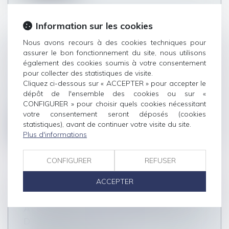
Information sur les cookies
Nous avons recours à des cookies techniques pour
PSE : LA CONTESTATION DU MOTIF
assurer le bon fonctionnement du site, nous utilisons
ÉCONOMIQUE DE LA RUPTURE
également des cookies soumis à votre consentement
AMIABLE EST LIMITÉE
pour collecter des statistiques de visite.
Cliquez ci-dessous sur « ACCEPTER » pour accepter le
Droit du travail - Employeurs
dépôt de l'ensemble des cookies ou sur «
Le plan de sauvegarde de l’emploi (PSE)
CONFIGURER » pour choisir quels cookies nécessitant
comprend un ensemble de mesures desti...
votre consentement seront déposés (cookies
statistiques), avant de continuer votre visite du site.
Lire la suite
Plus d'informations
CONFIGURER
REFUSER
ACCEPTER
OBLIGATION DE RECLASSEMENT :
ATTENTION À LA RÉDACTION DE L’AVIS
D’INAPTITUDE !