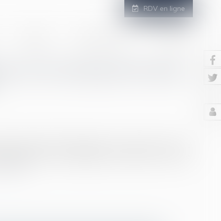
RDV en ligne
GALERIE
ESPACE CLIENT
CONTACT
ur en le menaçant de saisir
stitue une liberté fondamentale, son exercice trouve sa
d'intimidation de son employeur. L'arrêt de la Cour de
 la suite