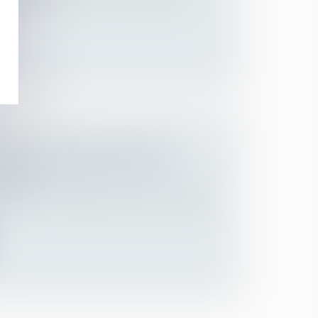
...
OSTE : LA PRÉSOMPTION DE
 DÉFINITIVEMENT ADOPTÉE
Employeurs
ptée le 17 novembre 2022, la loi « marché