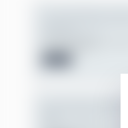
LA DATE D’ADHÉSION DU SALARI
EST CELLE DE LA REMISE DU BUL
L’EMPLOYEUR
Droit du travail - Employeurs
Le salarié qui adhère au contrat de sécuri
professionnelle doit être in...
Lire la suite
QUAND INTIMIDER SON EMPLOYE
MENAÇANT DE SAISIR LA JUSTIC
ABUS
Droit du travail - Employeurs