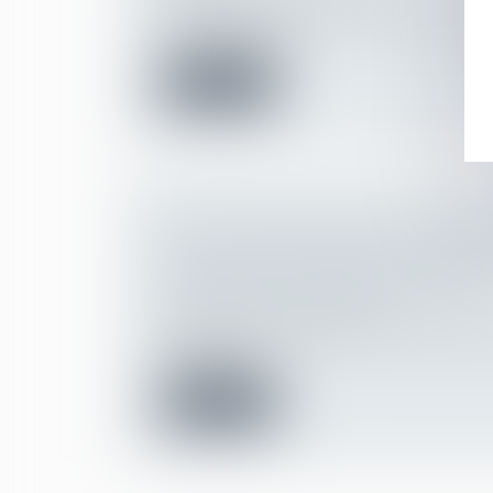
Si le droit d'agir en justice contre son emp
une liberté fond...
Lire la suite
PAS DE CONSULTATION DU CSE SI 
D'INAPTITUDE DISPENSE L'EMPL
RECHERCHER UN RECLASSEMEN
Droit du travail - Employeurs
Quelle que soit l’origine de l’inaptitude phy
l’employeur n’...
Lire la suite