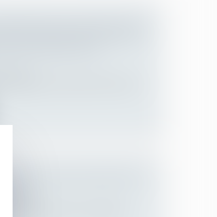
OMPARUTION DE L’EMPLOYEUR EN
LYSE DES MOYENS MIS EN ŒUVRE
ER SON OBLIGATION DE
Employeurs
n a rappelé le 18 janvier dernier, que par
 DDADUE : QUELLES NOUVEAUTÉS
RAVAIL ?
Employeurs
t en première lecture le 13 décembre