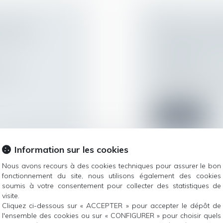
É AU CSP
ABSENCE DE C
LETIN À
APPEL ET ANA
POUR RESPECT
SÉCURITÉ
sation
Droit du travail - 
La Cour de cassatio
application de...
Lire la suite
Information sur les cookies
Nous avons recours à des cookies techniques pour assurer le bon
fonctionnement du site, nous utilisons également des cookies
UR EN LE
PROJET DE LOI
soumis à votre consentement pour collecter des statistiques de
E DÉGÉNÈRE EN
EN DROIT DU T
visite.
Cliquez ci-dessous sur « ACCEPTER » pour accepter le dépôt de
Droit du travail - 
l'ensemble des cookies ou sur « CONFIGURER » pour choisir quels
Adopté par le Séna