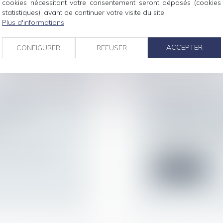
cookies nécessitant votre consentement seront déposés (cookies
2022, le projet de loi
loyeur constitue
statistiques), avant de continuer votre visite du site.
Plus d'informations
Lire la suite
ACCEPTER
CONFIGURER
REFUSER
L'AVIS
ABANDON DE P
OYEUR DE
DÉMISSION EST
T
Droit du travail - 
Définitivement ado
du travail » inst...
sique du salarié,
Lire la suite