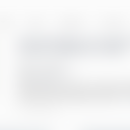
BINET
EQUIPE
EXPERTISES
ACTUALITÉS
Quand intimider son employe
la justice dégénère en abus
Publié le :
31/01/2023
Droit du travail - Employeurs
Source :
www.efl.fr
Si le droit d'agir en justice contre son employeur con
limite lorsque le salarié l'utilise dans une logique 
cassation constitue une illustration de l'abus de …
Lire