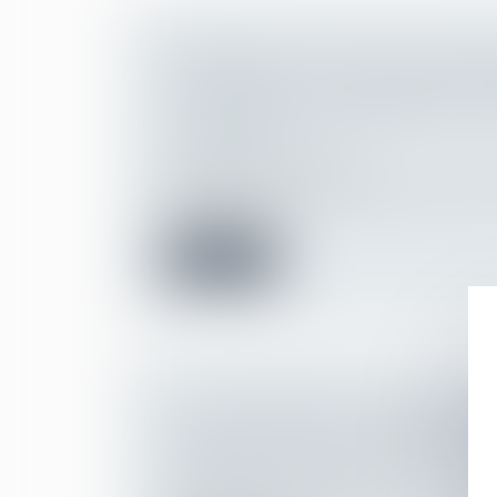
REVENDICATION D'UNE CLASSIFI
SUPÉRIEURE : LE SALARIÉ DOIT 
LES CONDITIONS POSÉES PAR LA
COLLECTIVE !
Droit du travail - Salariés
Un salarié peut décider d'aller en justice s'
bénéficier d’un...
Lire la suite
LE LICENCIEMENT D’UNE SALARI
CERTAINS CONTENUS FACEBOOK
VIOLATION DE LA LIBERTÉ D’EXP
Droit du travail - Salariés