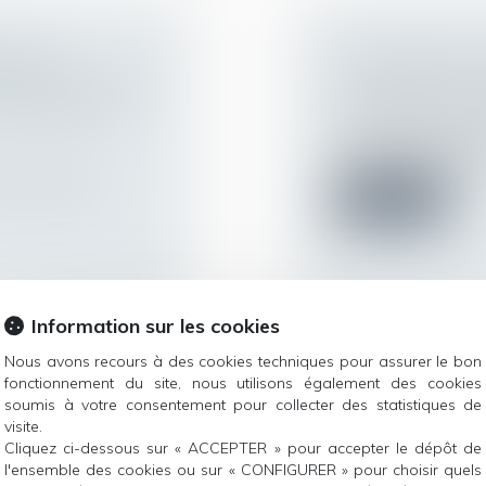
CATION
VACCINATION,
REMPLIR TOUTES
LES DROITS ET
 CONVENTION
Droit du travail - Sa
Alors que le prési
nouvelles mesures po
il estime devoir
Lire la suite
Information sur les cookies
Nous avons recours à des cookies techniques pour assurer le bon
fonctionnement du site, nous utilisons également des cookies
ÉE AYANT AIMÉ
EPARGNE SALAR
soumis à votre consentement pour collecter des statistiques de
 ENTRAÎNE UNE
DEMANDE DE DÉ
visite.
Cliquez ci-dessous sur « ACCEPTER » pour accepter le dépôt de
RESSION
MARIE À L’ÉTR
l'ensemble des cookies ou sur « CONFIGURER » pour choisir quels
Droit du travail - Sa