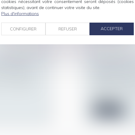
cookies nécessitant votre consentement seront déposés (cookies
 appuyé sur le
Un salarié qui se m
statistiques), avant de continuer votre visite du site.
déblocage anticipé d
Plus d'informations
Lire la suite
ACCEPTER
CONFIGURER
REFUSER
LINAIRE : 6
LES HEURES AC
US LANCER !
DOIVENT ÊTRE 
1ER JUILLET 20
 votre employeur :
Droit du travail - Sa
Pour ne pas perdre l
individuel...
Lire la suite