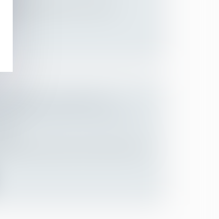
arie peut demander sous 6 mois le
e sa...
QUISES AU TITRE DU DIF
INSCRITES SUR LE CPF AVANT LE
21
lariés
eurs droits acquis au titre de l'ancien droit