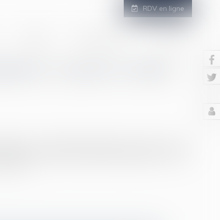
RDV en ligne
GALERIE
ESPACE CLIENT
CONTACT
inaire : 6 points à vérifier
ployeur : avertissement, blâme, mise à pied... Vous
e, disproportionnée voire même discriminatoire. Vous ne
 la suite