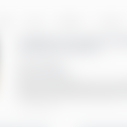
BINET
EQUIPE
EXPERTISES
ACTUALITÉS
Contester une sanction discipl
avant de vous lancer !
Publié le :
29/06/2021
Droit du travail - Salariés
Source :
www.juritravail.com
Vous avez reçu une sanction de la part de votre em
pensez que cette sanction disciplinaire est injustifié
comprenez pas cette décision de votre supérieur...
Lire