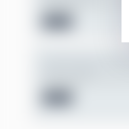
Le fait de licencier une salariée pour avoir
bouton J’aime sur...
Lire la suite
CONTESTER UNE SANCTION DISCIP
POINTS À VÉRIFIER AVANT DE VO
Droit du travail - Salariés
Vous avez reçu une sanction de la part de
avertissement, bl...
Lire la suite