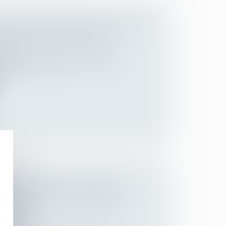
 PORT DU MASQUE, QUELS SONT
 DEVOIRS DES SALARIÉS ?
lariés
dent de la République a annoncé de
ur l...
IALE : QUEL DÉLAI POUR LA
BLOCAGE SI LE SALARIÉ SE
ANGER ?
lariés