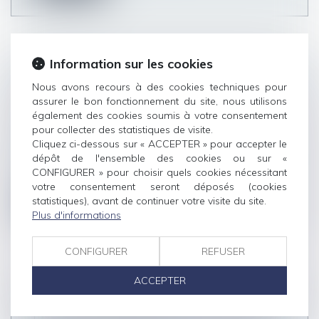
Information sur les cookies
RAPPORT DE LA COUR DES COMPTES
Nous avons recours à des cookies techniques pour
SUR LA GOUVERNANCE NATIONALE DE
assurer le bon fonctionnement du site, nous utilisons
LA PROTECTION DE L'ENFANCE
également des cookies soumis à votre consentement
Droit de la famille, des personnes et de leur
pour collecter des statistiques de visite.
patrimoine
/
Filiation
Cliquez ci-dessous sur « ACCEPTER » pour accepter le
dépôt de l'ensemble des cookies ou sur «
La protection de l'enfance concerne plus de 300
CONFIGURER » pour choisir quels cookies nécessitant
000 mineurs, dont la moitié p...
votre consentement seront déposés (cookies
statistiques), avant de continuer votre visite du site.
Lire la suite
Plus d'informations
CONFIGURER
REFUSER
ACCEPTER
MODALITÉS DES RELATIONS ENTRE UN
ENFANT ET UN TIERS : SEUL L’INTÉRÊT