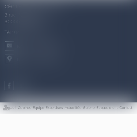
CÉCILE AGNUS - AVOCAT
3 rue Raymond Marc
30000 NÎMES
Tél :
04 66 76 26 43
NOUS CONTACTER
NOUS LOCALISER
Accueil
Cabinet
Equipe
Expertises
Actualités
Galerie
Espace client
Contact
Honoraires
Plan du site
Mentions légales
Articles
Septeo Digital & Services © 2019