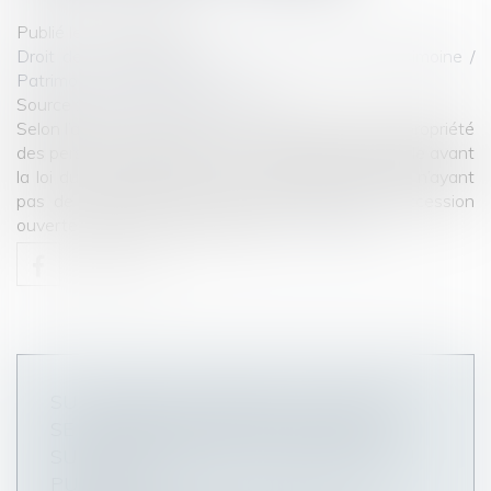
Publié le :
17/04/2025
Droit de la famille, des personnes et de leur patrimoine
/
Patrimoine et succession
Source :
www.lemag-juridique.com
Selon l’article L 1123-1 1° du Code général de la propriété
des personnes publiques, dans sa version applicable avant
la loi du 21 février 2022, sont considérés comme n’ayant
pas de maître les biens faisant partie d’une succession
ouverte depuis plus de trente ans...
Lire la suite
SUCCESSION ET BIENS SANS MAÎTRE :
SE MANIFESTER DANS LES 30 ANS
SUFFIT À BLOQUER L’APPROPRIATION
PUBLIQUE