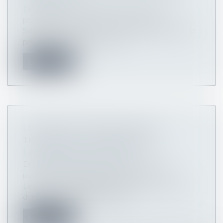
Droit de la famille, des personnes et de leur
patrimoine
/
Patrimoine et succession
Selon l’article L 1123-1 1° du Code général de la
propriété des personnes pub...
Lire la suite
LE DROIT DE RETOUR LÉGAL SE
TRANSMET AUX HÉRITIERS DE
L’ASCENDANT DONATEUR
Droit de la famille, des personnes et de leur
patrimoine
/
Patrimoine et succession
Le droit de retour légal permet à un ascendant
donateur de récupérer les bien...
Lire la suite