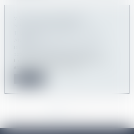
VICE DU CONSENTEMENT ET
SUCCESSION : L’ACCORD
TRANSACTIONNEL PEUT-IL ÊTRE
ANNULÉ ?
Droit de la famille, des personnes et de leur
patrimoine
/
Patrimoine et succession
La révocation d’un testament antérieur peut
entraîner l’application des règle...
Lire la suite
<<
<
1
2
3
4
5
6
7
...
>
>>