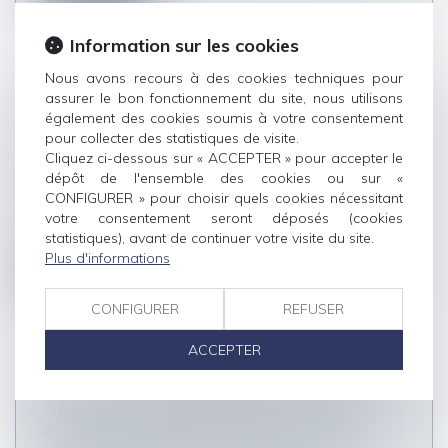
Information sur les cookies
Nous avons recours à des cookies techniques pour
assurer le bon fonctionnement du site, nous utilisons
PEUT-ON AGIR EN RECEL
également des cookies soumis à votre consentement
pour collecter des statistiques de visite.
SUCCESSORAL APRÈS CINQ ANS ?
Cliquez ci-dessous sur « ACCEPTER » pour accepter le
Droit de la famille, des personnes et de leur
dépôt de l'ensemble des cookies ou sur «
patrimoine
/
Patrimoine et succession
CONFIGURER » pour choisir quels cookies nécessitant
En l'absence d'un texte spécifique régissant la
votre consentement seront déposés (cookies
prescription de l’action en r...
statistiques), avant de continuer votre visite du site.
Plus d'informations
Lire la suite
CONFIGURER
REFUSER
ACCEPTER
SERVITUDE ET DONATION-PARTAGE :
QUAND L’INDIVISION NE SUFFIT PAS !