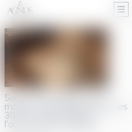
Ouvri
le
men
Succession et biens sans
maître : se manifester dans les
30 ans suffit à bloquer
l’appropriation publique