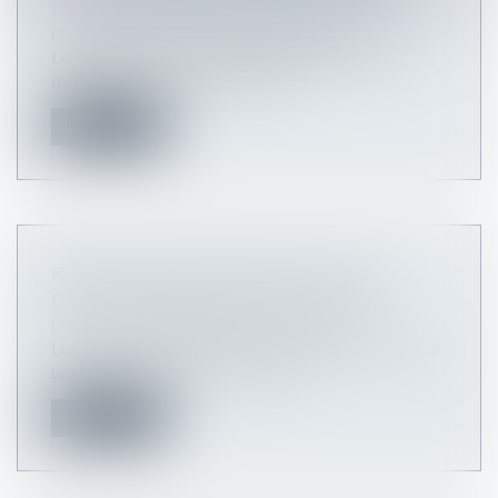
Droit de la famille, des personnes et de leur
patrimoine
/
Patrimoine et succession
La destination du père de famille permet-elle
d’établir une servitude lorsque...
Lire la suite
PENSION DE RÉVERSION EN 2025.
Droit de la famille, des personnes et de leur
patrimoine
/
Patrimoine et succession
La pension de réversion est la somme perçue, par
une personne veuve. Ce monta...
Lire la suite