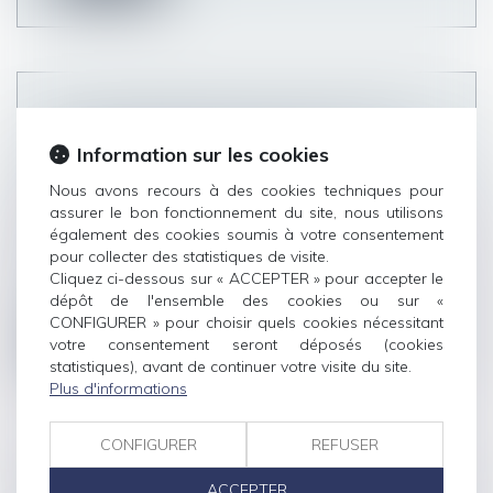
PAS D’INDEMNITÉ D’OCCUPATION EN
L’ABSENCE D'INDIVISION EN
Information sur les cookies
JOUISSANCE ENTRE LES ÉPOUX NUS-
Nous avons recours à des cookies techniques pour
PROPRIÉTAIRES
assurer le bon fonctionnement du site, nous utilisons
Droit de la famille, des personnes et de leur
également des cookies soumis à votre consentement
patrimoine
/
Patrimoine et succession
pour collecter des statistiques de visite.
Dans le cadre d’une procédure de divorce, une
Cliquez ci-dessous sur « ACCEPTER » pour accepter le
ordonnance de non-conciliation...
dépôt de l'ensemble des cookies ou sur «
CONFIGURER » pour choisir quels cookies nécessitant
votre consentement seront déposés (cookies
Lire la suite
statistiques), avant de continuer votre visite du site.
Plus d'informations
CONFIGURER
REFUSER
VAUT DIRE LA LETTRE DE
ACCEPTER