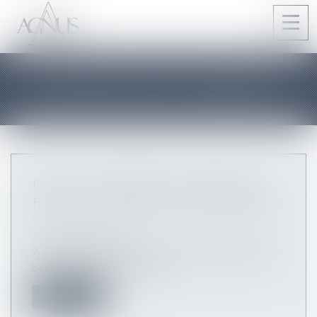
Ouvri
le
men
ARTICLES DU CABINET
DIVORCE ET DÉPART EN VACANCES :
FAUT-IL L'ACCORD DE L'AUTRE PARENT
?
Articles du cabinet
À l'approche des vacances, de nombreux parents
séparés ou divorcés s'interr...
Lire la suite