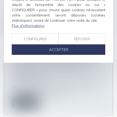
Articles du cabinet
dépôt de l'ensemble des cookies ou sur «
CONFIGURER » pour choisir quels cookies nécessitant
Les séquelles psychologiques résultant de
votre consentement seront déposés (cookies
violences sexuelles soulèvent d’imp...
statistiques), avant de continuer votre visite du site.
Plus d'informations
Lire la suite
CONFIGURER
REFUSER
ACCEPTER
OÙ EN EST LA PROPOSITION DE LOI
VISANT À METTRE FIN AU DEVOIR
CONJUGAL ?
Articles du cabinet
Le mariage emporte un ensemble de devoirs et
d’obligations réciproques entre...
Lire la suite