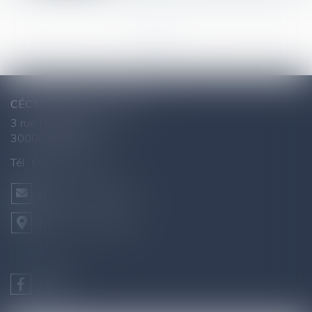
<<
<
1
>
>>
CÉCILE AGNUS - AVOCAT
3 rue Raymond Marc
30000 NÎMES
Tél :
04 66 76 26 43
NOUS CONTACTER
NOUS LOCALISER