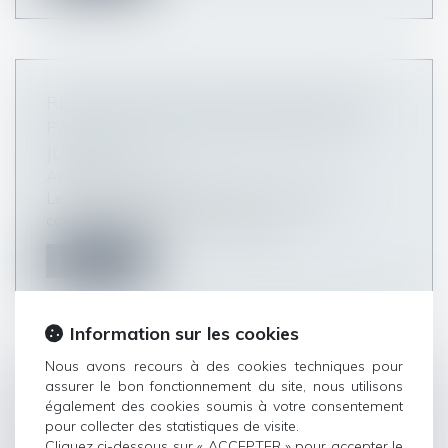
RENFORCEMENT DU DROIT DE GRÈVE
PAR LA COUR INTERNATIONALE DE
JUSTICE
Articles du cabinet
Le droit de grève est aujourd'hui considéré
comme l’un des principaux moyens...
Lire la suite
Information sur les cookies
Nous avons recours à des cookies techniques pour
assurer le bon fonctionnement du site, nous utilisons
LA RECONNAISSANCE DU PRÉJUDICE
également des cookies soumis à votre consentement
PSYCHIQUE DES VICTIMES DE VIOLS
pour collecter des statistiques de visite.
COMME DOMMAGE CORPOREL
Cliquez ci-dessous sur « ACCEPTER » pour accepter le