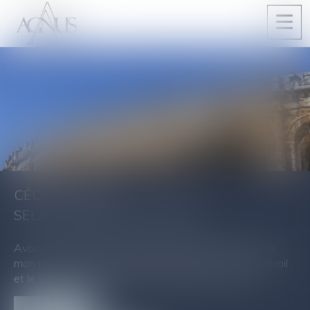
Ouvri
le
men
CÉCILE AGNUS
SELARL AGNUS & ASSOCIÉS
Avocat au Barreau de Nîmes depuis 1995, j’ai orienté
mon activité vers le Droit de la Famille, le Droit du Travail
et le Droit de la Réparation du Préjudice Corporel.
Le Cabinet