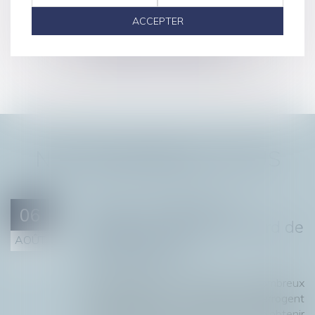
ACCEPTER
RÉPARATION DU
PRÉJUDICE CORPOREL
NOS DERNIÈRES ACTUS
Divorce et départ en
06
vacances : faut-il l'accord de
AOÛT
l'autre parent ?
Articles du cabinet
À l'approche des vacances, de nombreux
parents séparés ou divorcés s'interrogent
sur leurs droits : est-il nécessaire d'obtenir