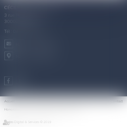
CÉCILE AGNUS - AVOCAT
3 rue Raymond Marc
30000 NÎMES
Tél :
04 66 76 26 43
NOUS CONTACTER
NOUS LOCALISER
Accueil
Cabinet
Equipe
Expertises
Actualités
Galerie
Espace client
Contact
Honoraires
Plan du site
Mentions légales
Articles
Septeo Digital & Services © 2019