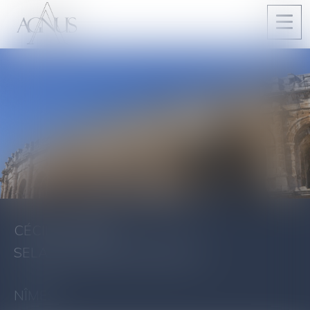
Ouvri
le
men
CÉCILE AGNUS
SELARL AGNUS & ASSOCIÉS
NÎMES