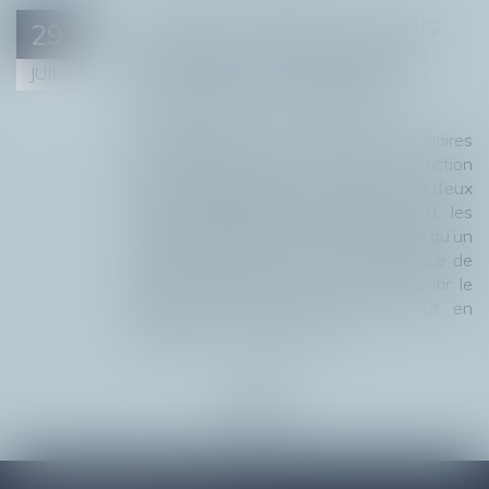
Vacances scolaires : quels
29
recours en cas de conflit
JUIL.
entre parents séparés ?
Brèves Juridiques
/
Droit de la famille
L’organisation des vacances scolaires
constitue fréquemment un point de friction
pour les parents séparés. Lorsque l’un d’eux
refuse d’appliquer le calendrier prévu, les
conséquences juridiques varient selon qu’un
jugement encadre ou non la résidence de
l’enfant. L’enjeu est immédiat : garantir le
respect des droits de chacun tout en
préservant...
Lire la suite