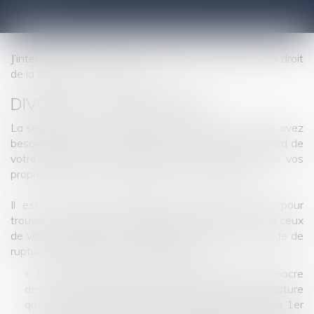
J’interviens dans toutes les grandes composantes du droit
de la famille et notamment :
DIVORCE ET SÉPARATION
La séparation est une épreuve douloureuse où vous avez
besoin d’une écoute attentive et de conseils au regard de
votre situation, qui est unique, de vos craintes, de vos
propres besoins et des attentes de votre famille.
Il est de votre intérêt d’être conseillé et assisté pour
trouver la solution la plus adaptée à vos besoins et à ceux
de votre famille. Nous envisagerons ensemble le mode de
rupture le plus adapté à votre situation :
Le divorce par consentement mutuel qui consacre
des accords complets tant sur le principe de la rupture
que sur l’ensemble de ses conséquences. Depuis le 1er