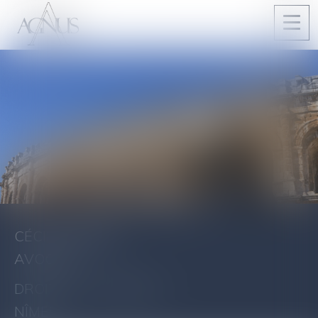
Ouvri
le
men
CÉCILE AGNUS
AVOCAT
DROIT DE LA FAMILLE
NÎMES