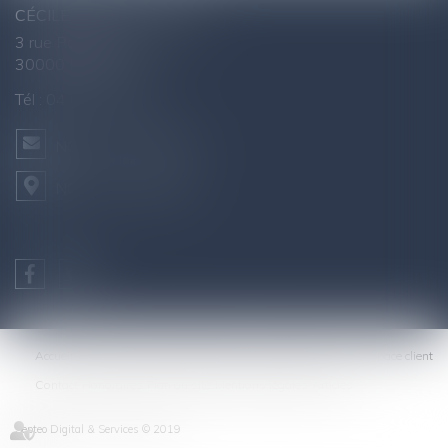
CÉCILE AGNUS - AVOCAT
3 rue Raymond Marc
30000 NÎMES
Tél :
04 66 76 26 43
NOUS CONTACTER
NOUS LOCALISER
Accueil
Cabinet
Equipe
Expertises
Actualités
Galerie
Espace client
Contact
Honoraires
Plan du site
Mentions légales
Articles
Septeo Digital & Services © 2019