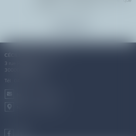
sportives ou de loisirs. Elle affirme que
lorsque le p...
Lire la suite
CÉCILE AGNUS - AVOCAT
3 rue Raymond Marc
30000 NÎMES
Tél :
04 66 76 26 43
NOUS CONTACTER
NOUS LOCALISER