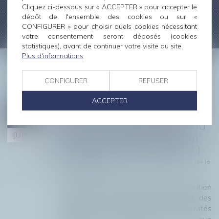
PRÉJUDICE CORPOREL
Cliquez ci-dessous sur « ACCEPTER » pour accepter le
dépôt de l'ensemble des cookies ou sur «
CONFIGURER » pour choisir quels cookies nécessitant
votre consentement seront déposés (cookies
statistiques), avant de continuer votre visite du site.
Plus d'informations
NOS DERNIÈRES ACTUS
CONFIGURER
REFUSER
ACCEPTER
Absence de consignes de
16
sécurité : l’imprudence de la
JUIN
victime ne peut justifier un
partage de responsabilité !
Droit des obligations et des suretés
/
Droit de la
responsabilité
La Cour de cassation opère une évolution
notable en matière de responsabilité des
organisateurs professionnels d’activités