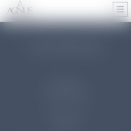
Ouvri
le
men
NOS EXPERTISES
DROIT DE
LA FAMILLE