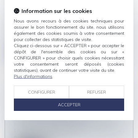
DISTINCTE DE LA PROHIBITION DES
Information sur les cookies
AGISSEMENTS DE HARCÈLEMENT
MORAL
Nous avons recours à des cookies techniques pour
assurer le bon fonctionnement du site, nous utilisons
Droit du travail - Employeurs
également des cookies soumis à votre consentement
Un salarié engagé en qualité de vendeur sollicite
pour collecter des statistiques de visite.
la résiliation judiciaire d...
Cliquez ci-dessous sur « ACCEPTER » pour accepter le
dépôt de l'ensemble des cookies ou sur «
Lire la suite
CONFIGURER » pour choisir quels cookies nécessitant
votre consentement seront déposés (cookies
statistiques), avant de continuer votre visite du site.
Plus d'informations
CONFIGURER
REFUSER
PRESTATION COMPENSATOIRE : FAUT-IL
PRENDRE EN CONSIDÉRATION LES
ACCEPTER
NOUVEAUX ENFANTS ?
Droit de la famille, des personnes et de leur
patrimoine
/
Divorce et séparation
La Cour de cassation rappelle que, concernant la
fixation de la prestation co...