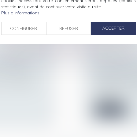
cookies nécessitant votre consentement seront déposés (cookies
Covid-19, la baisse.
s 6 mois le
statistiques), avant de continuer votre visite du site.
Plus d'informations
Lire la suite
ACCEPTER
CONFIGURER
REFUSER
LINAIRE : 6
LES LIMITES DE 
US LANCER !
EXCLUSION DES
Droit de la famille,
 votre employeur :
Patrimoine et succ
L’article 815-13 du
d’acquisition....
Lire la suite