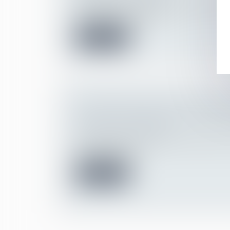
Un salarié qui se marie peut demander sou
déblocage anticipé de sa...
Lire la suite
CONTESTER UNE SANCTION DISCIP
POINTS À VÉRIFIER AVANT DE VO
Droit du travail - Salariés
Vous avez reçu une sanction de la part de
avertissement, bl...
Lire la suite