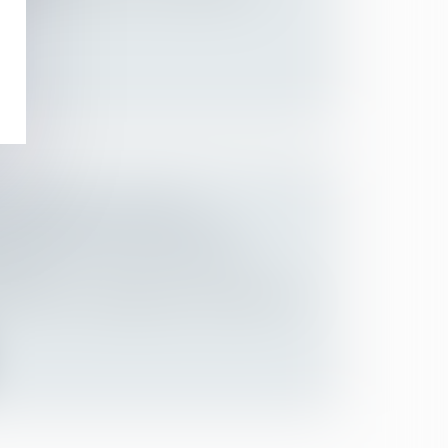
..
L’INDIVISION CHOISIE :
 DÉPENSES D’ACQUISITION
 des personnes et de leur patrimoine
/
ession
 code civil ne s’applique pas aux dépenses