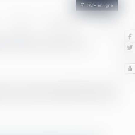
RDV en ligne
GALERIE
ESPACE CLIENT
CONTACT
demnisation à partir de
de Covid-19, la baisse de l’indemnisation de l’activité
es autres, la baisse est progressive et débute en juin