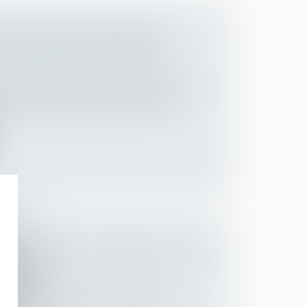
 DISPOSITIF D'INDEMNITÉS
 POUR LES PROFESSIONNELS
Employeurs
/
Droit de la protection sociale
 les arrêts maladie des professionnels
..
IELLE : QUELLE INDEMNISATION À
 2021 ?
Employeurs
s les plus impactées par l’épidémie de