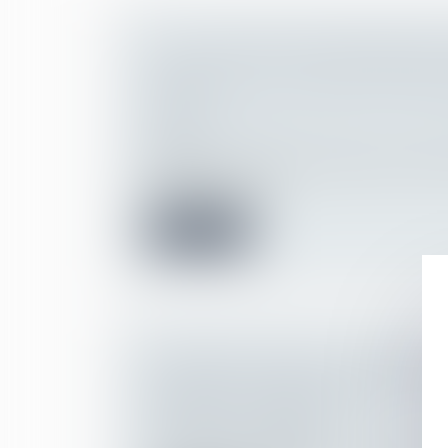
LA CNIL PUBLIE 8 RECOMMANDA
RENFORCER LA PROTECTION DES
LIGNE
Droit de la famille, des personnes et de le
Filiation
Massivement présents en ligne, les mineur
bénéficier d’une p...
Lire la suite
EPARGNE SALARIALE : QUEL DÉLA
DEMANDE DE DÉBLOCAGE SI LE S
MARIE À L’ÉTRANGER ?
Droit du travail - Salariés