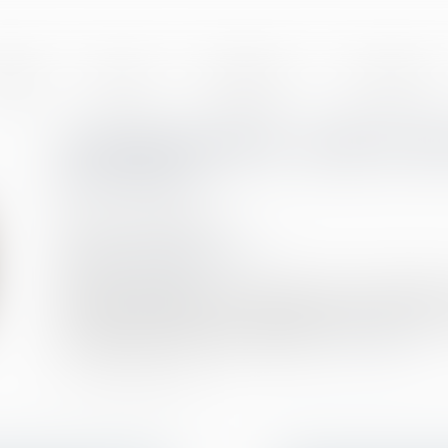
BINET
EQUIPE
EXPERTISES
ACTUALITÉS
Activité partielle : quelle in
juin 2021 ?
Publié le :
29/06/2021
Droit du travail - Employeurs
Source :
www.efl.fr
Pour les entreprises les plus impactées par l’épidémie 
partielle interviendra en novembre au plus tôt. Pour l
ou juillet selon les secteurs d’activité...
Lire la suite