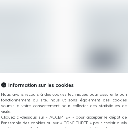
TIONS POUR
CRÉATION D'UN
 MINEURS EN
JOURNALIÈRES
LIBÉRAUX
ur patrimoine
/
Droit du travail - 
Depuis aujourd’hui,
s doivent pouvoir
libéraux sont indem.
Lire la suite
Information sur les cookies
Nous avons recours à des cookies techniques pour assurer le bon
fonctionnement du site, nous utilisons également des cookies
I POUR LA
ACTIVITÉ PART
soumis à votre consentement pour collecter des statistiques de
ALARIÉ SE
PARTIR DE JUIN
visite.
Cliquez ci-dessous sur « ACCEPTER » pour accepter le dépôt de
Droit du travail - 
l'ensemble des cookies ou sur « CONFIGURER » pour choisir quels
Pour les entreprise