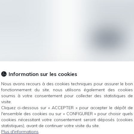
SUR LA MÉTHOD
Droit du travail - Sa
e, il convient de
La chambre sociale 
au juge d’exami...
Lire la suite
Information sur les cookies
 DE FAUTE
PUBLICITÉ POUR
Nous avons recours à des cookies techniques pour assurer le bon
S ONT ÉTÉ
FIDÉLITÉ ET A
fonctionnement du site, nous utilisons également des cookies
Droit de la famille,
soumis à votre consentement pour collecter des statistiques de
Divorce et séparat
 de la
visite.
La Cour de cassatio
Cliquez ci-dessous sur « ACCEPTER » pour accepter le dépôt de
d’avoir refusé de pr..
l'ensemble des cookies ou sur « CONFIGURER » pour choisir quels
oit de l’Union
cookies nécessitant votre consentement seront déposés (cookies
Lire la suite
statistiques), avant de continuer votre visite du site.
Plus d'informations