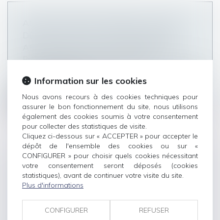
ANNULATION DU MARIAGE : CAUSES,
DÉLAIS ET EFFETS AU REGARD DES
ARTICLES 201 ET 202 DU CODE CIVIL
Brèves Juridiques
/
Droit de la famille
L’enjeu pratique est majeur : lorsque les conditions
Information sur les cookies
légales de formation du...
Nous avons recours à des cookies techniques pour
Lire la suite
assurer le bon fonctionnement du site, nous utilisons
également des cookies soumis à votre consentement
pour collecter des statistiques de visite.
Cliquez ci-dessous sur « ACCEPTER » pour accepter le
dépôt de l'ensemble des cookies ou sur «
CONFIGURER » pour choisir quels cookies nécessitant
LA CHUTE D’UNE ÉCHELLE NE SUFFIT
votre consentement seront déposés (cookies
statistiques), avant de continuer votre visite du site.
PAS À ENGAGER LA RESPONSABILITÉ
Plus d'informations
DE SON GARDIEN !
Droit des obligations et des suretés
/
Droit de la
CONFIGURER
REFUSER
responsabilité