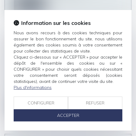
Lire la suite
Information sur les cookies
Nous avons recours à des cookies techniques pour
assurer le bon fonctionnement du site, nous utilisons
PROJET DE LOI DE FINANCEMENT DE LA
également des cookies soumis à votre consentement
pour collecter des statistiques de visite.
SÉCURITÉ SOCIALE POUR 2021 : LES
Cliquez ci-dessous sur « ACCEPTER » pour accepter le
PRINCIPALES MESURES POUR LES
dépôt de l'ensemble des cookies ou sur «
PARTICULIERS
CONFIGURER » pour choisir quels cookies nécessitant
Droit du travail - Employeurs
/
Droit de la
votre consentement seront déposés (cookies
protection sociale
statistiques), avant de continuer votre visite du site.
Plus d'informations
Allongement du congé de paternité, revalorisation
de l'allocation supplémenta...
CONFIGURER
REFUSER
Lire la suite
ACCEPTER