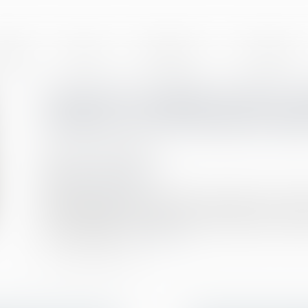
BINET
EQUIPE
EXPERTISES
ACTUALITÉS
Covid-19 : quelles sont les v
médecin du travail peut repo
Publié le :
15/02/2021
Droit du travail - Salariés
Source :
www.efl.fr
Sauf risque lié à l'état de santé du salarié ou au post
visites médicales à l'embauche et la plupart des exame
le 17 avril 2021...
Lire la suite