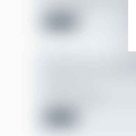
En cas de mariage posthume plus d’un an 
suivi d’une demande d...
Lire la suite
L’EMPLOYEUR PEUT-IL UNILATÉ
DÉCIDER DE NE PROCÉDER À DE
CSE QUE PAR VISIOCONFÉRENCE
L’ANNÉE 2021 ?
Droit du travail - Employeurs
Le recours à la visioconférence est facilité
employeurs pendant la d...
Lire la suite