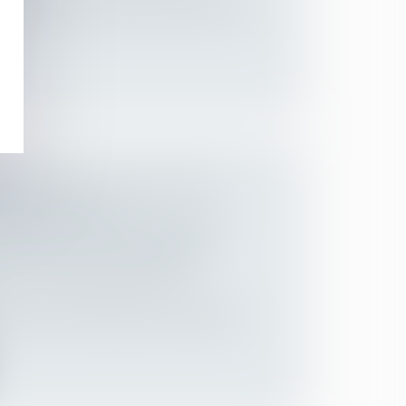
gne une amie les dernières années de sa
ILITÉ POUR MANQUEMENT À
D'INFORMATION
ELLE PEUT ÊTRE ENGAGÉE
L N’EST PAS CARACTÉRISÉ
ns et des suretés
/
Droit de la
de la vente d’immeuble pour dol dirigée