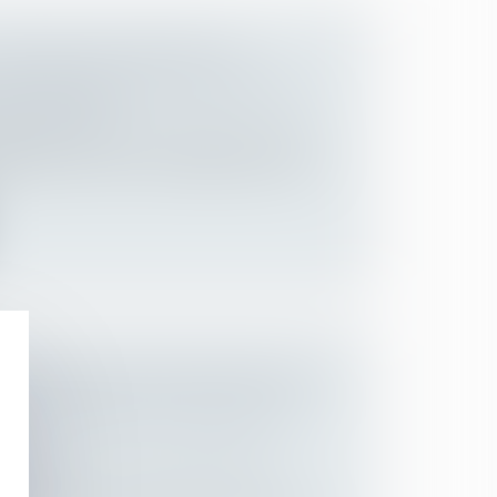
S MESURES DE REPORT OU
 DES ÉCHÉANCES URSSAF SONT
EN FÉVRIER
Employeurs
/
Droit de la protection sociale
èrement le point sur les différents textes
'INCAPACITÉ DE RECEVOIR D'UN
GNÉ LÉGATAIRE ET EXÉCUTEUR
E
 des personnes et de leur patrimoine
/
ession