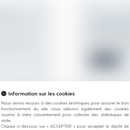
SITES
COVID-19 : LE
TRAVAIL PEUT
D'AJUSTEMENT
RECONDUITES 
Droit du travail - 
ou au poste qu'il
Nous faisons réguli
ou annonces en...
Lire la suite
Information sur les cookies
 LA PENSION
CONTOURS DE L
Nous avons recours à des cookies techniques pour assurer le bon
AGE POSTHUME
MÉDECIN DÉSI
fonctionnement du site, nous utilisons également des cookies
TESTAMENTAIR
soumis à votre consentement pour collecter des statistiques de
ur patrimoine
/
Droit de la famille,
visite.
Cliquez ci-dessous sur « ACCEPTER » pour accepter le dépôt de
Patrimoine et succ