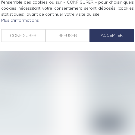
l'ensemble des cookies ou sur « CONFIGURER » pour choisir quels
après le décès,
Le médecin qui soi
cookies nécessitant votre consentement seront déposés (cookies
vie, fût-ce gracieu...
statistiques), avant de continuer votre visite du site.
Plus d'informations
Lire la suite
ACCEPTER
CONFIGURER
REFUSER
RALEMENT
LA RESPONSAB
S RÉUNIONS DU
L’OBLIGATION 
 SUR TOUTE
PRÉCONTRACTU
MÊME SI LE DO
Droit des obligatio
 pour les
responsabilité
Même si la nullité 
contre le vendeur...
Lire la suite