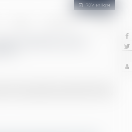
RDV en ligne
GALERIE
ESPACE CLIENT
CONTACT
isites médicales que le
rter ?
e qu'il occupe, le médecin du travail peut reporter les
ns de suivi périodique qui auraient dû avoir lieu avant