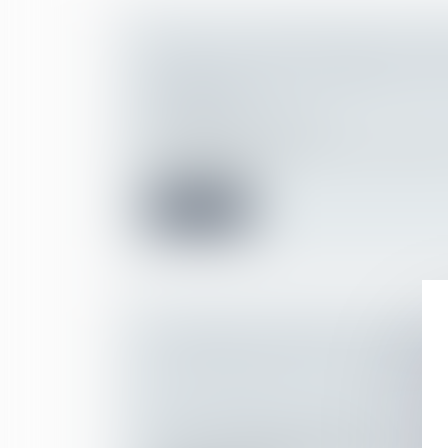
COVID-19 : QUELLES SONT LES VI
MÉDICALES QUE LE MÉDECIN DU 
REPORTER ?
Droit du travail - Salariés
Sauf risque lié à l'état de santé du salarié 
occupe, le méd...
Lire la suite
À PARTIR DE QUAND EST VERSÉE
DE RÉVERSION EN CAS DE MARI
?
Droit de la famille, des personnes et de le
Couples et régime matrimoniaux