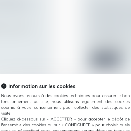
NTIONNELLE :
RECONNAÎT LA 
RESPONSABILITÉ
INCONSTITUTI
ique de rupture
Droit des obligatio
responsabilité
Par une décision re
qu’une personne p..
Lire la suite
Information sur les cookies
Nous avons recours à des cookies techniques pour assurer le bon
 PARTAGE
DÉCLARATION 
fonctionnement du site, nous utilisons également des cookies
SORAL
HANDICAPÉS VI
soumis à votre consentement pour collecter des statistiques de
ur patrimoine
/
Droit du travail - 
visite.
L'Urssaf revient su
Cliquez ci-dessous sur « ACCEPTER » pour accepter le dépôt de
l'ensemble des cookies ou sur « CONFIGURER » pour choisir quels
port des libéralités
travailleur hand...
cookies nécessitant votre consentement seront déposés (cookies