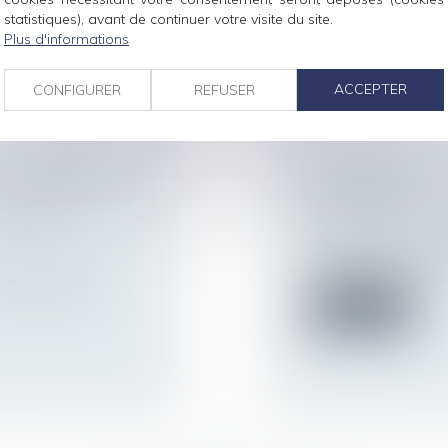
statistiques), avant de continuer votre visite du site.
Lire la suite
Plus d'informations
ACCEPTER
CONFIGURER
REFUSER
DU RÉGIME DE
DERNIERS CHA
SUR LES
JANVIER 2020
Droit du travail - 
L'entrée en vigueu
ur patrimoine
/
septembre 2017 a f
ontestation par
Lire la suite