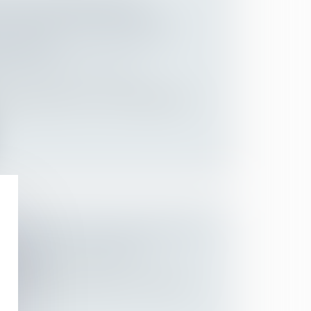
POSSIBILITÉ D’ENGAGER LA
 DE L’ÉTAT DU FAIT DE LOIS
ONNELLES
ns et des suretés
/
Droit de la
ndue aujourd’hui, le Conseil d’État juge
.
OBLIGATOIRE DES TRAVAILLEURS
A LA DSN : PRÉCISIONS
Employeurs
r les modalités déclaratives du statut de