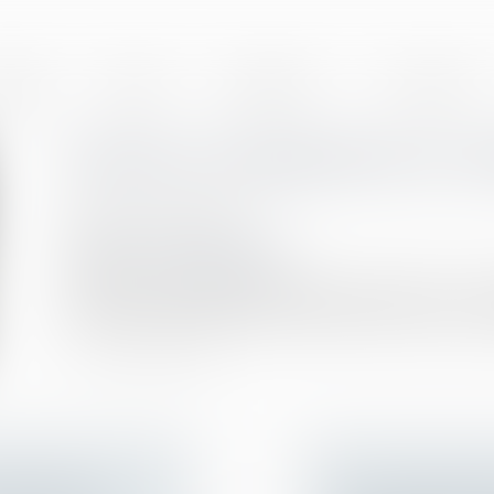
BINET
EQUIPE
EXPERTISES
ACTUALITÉS
Derniers changements en ma
Publié le :
26/12/2019
Droit du travail - Employeurs
Source :
www.juritravail.com
L'entrée en vigueur des ordonnances Macron du 22 
institutions représentatives du personnel et de ce fait, 
AIEMENT DE
SOUS CONDITIO