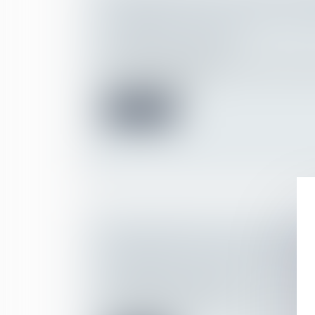
L’INDEMNITÉ DE RUPTURE CONVE
LE DÉLAI EST D'UN AN
Droit du travail - Salariés
L’action en paiement de l’indemnité spécif
conventionnelle est...
Lire la suite
IRRECEVABILITÉ DE L’ACTION EN
FONDÉE SUR UN RECEL SUCCES
Droit de la famille, des personnes et de le
Patrimoine et succession
Les demandes tendant à l’exécution du rap