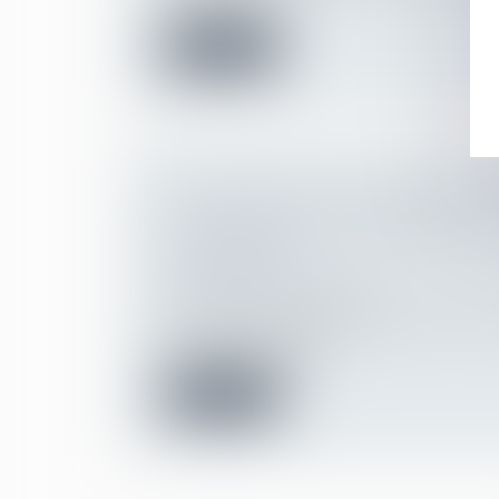
et à la sanctio...
Lire la suite
QUELLES SONT LES INCIDENCES 
LA COMMUNAUTÉ UNIVERSELLE 
DONATIONS ?
Droit de la famille, des personnes et de le
Patrimoine et succession
La Cour de cassation se prononce sur la c
l’épouse de donation...
Lire la suite