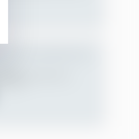
NGEMENTS EN MATIÈRE D’IRP EN
Employeurs
r des ordonnances Macron du 22
ortement i...