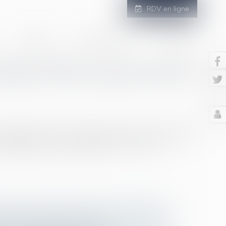
RDV en ligne
GALERIE
ESPACE CLIENT
CONTACT
tière d’IRP en janvier 2020
septembre 2017 a fortement impacté le paysage des
le dialogue social en entreprise...
Lire la suite
NS, LE CONSEIL D’ÉTAT