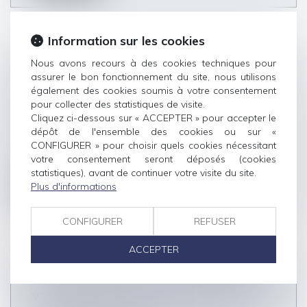
Information sur les cookies
Nous avons recours à des cookies techniques pour
COVID-19 : LE POINT SUR DEUX
assurer le bon fonctionnement du site, nous utilisons
MESURES SOCIALES EN MATIÈRE DE
également des cookies soumis à votre consentement
MALADIE
pour collecter des statistiques de visite.
Droit du travail - Employeurs
/
Droit de la
Cliquez ci-dessous sur « ACCEPTER » pour accepter le
protection sociale
dépôt de l'ensemble des cookies ou sur «
Nous faisons régulièrement le point sur les
CONFIGURER » pour choisir quels cookies nécessitant
votre consentement seront déposés (cookies
différents textes ou annonces en...
statistiques), avant de continuer votre visite du site.
Plus d'informations
Lire la suite
CONFIGURER
REFUSER
ACCEPTER
DIVISION DES DETTES SUCCESSORALES
VS INDIVISIBILITÉ DE LA DEMANDE EN