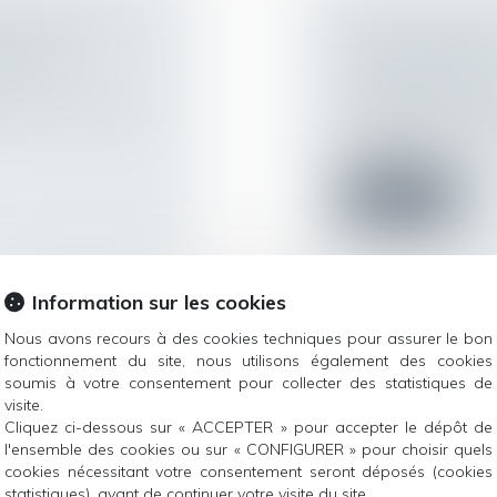
UR RECOUVRER
QPC : L’ARTICL
AYÉES ?
SÉCURITÉ SOCI
CONSTITUTION 
liales (CAF) pourra
Droit du travail - 
Le Conseil constitut
sécurité soc...
Lire la suite
Information sur les cookies
Nous avons recours à des cookies techniques pour assurer le bon
OP-PERÇU DE
EXPOSITION AU
fonctionnement du site, nous utilisons également des cookies
LA CLASSIFICA
soumis à votre consentement pour collecter des statistiques de
TABLEAU DES 
visite.
 une erreur dans la
Droit du travail - 
Cliquez ci-dessous sur « ACCEPTER » pour accepter le dépôt de
l'ensemble des cookies ou sur « CONFIGURER » pour choisir quels
Une société contest
cookies nécessitant votre consentement seront déposés (cookies
charge par une...
statistiques), avant de continuer votre visite du site.