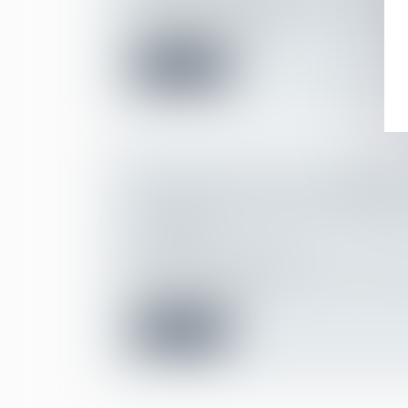
Le conjoint survivant qui vend à son seul p
dépendant de la comm...
Lire la suite
INDEMNITÉ TRANSACTIONNELLE :
INDEMNISATION OU RÉMUNÉRAT
SALARIÉ ?
Droit du travail - Salariés
Dans un arrêt du 28 novembre 2019, la 
civile de la Cour de c...
Lire la suite