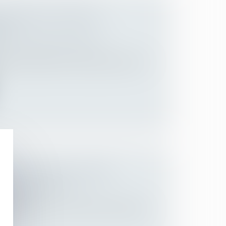
VICTIME ET PLURALITÉ
ION
ns et des suretés
/
Droit de la
enant indivisément à deux personnes est
ÉGER » DEVIENT « TRAVAIL
 TEMPS PARTIEL »
Employeurs
 publiée au JO du 27/12/2019, assouplit