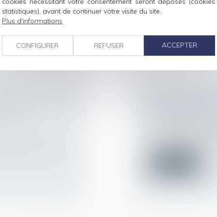
cookies nécessitant votre consentement seront déposés (cookies
rofit un bien
statistiques), avant de continuer votre visite du site.
Lire la suite
Plus d'informations
ACCEPTER
CONFIGURER
REFUSER
PRÉJUDICE D’A
ION DU
NOTION, RIGUE
Droit du travail - Sa
L’indemnisation du
victime rapporte la p
deuxième chambre
Lire la suite