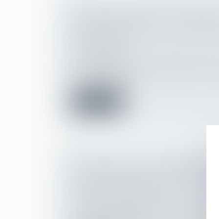
TROUBLE ANORMAL DU VOISINAG
CONFIRMATION DE LA NATURE P
DE L’ACTION
Droit des obligations et des suretés
/
Droit
responsabilité
L’action engagée sur le fondement des tr
voisinage constitu...
Lire la suite
L’ABSENCE DE LIQUIDATION ET D
LA COMMUNAUTÉ PEUT-IL CONS
RECEL SUCCESSORAL ?
Droit de la famille, des personnes et de le
Patrimoine et succession