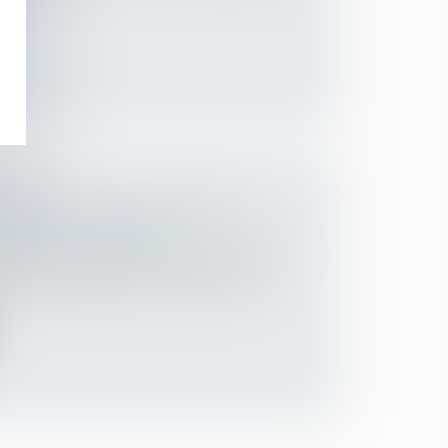
GRÉMENT : AUTONOMIE DE LA
UR DE LA PREUVE
lariés
/
Responsabilité accident du travail
 préjudice d’agrément suppose que la
r...