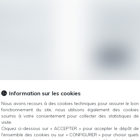
E :
PLURALITÉ DE 
ERSONNELLE
D'INDEMNISAT
Droit des obligatio
responsabilité
 de la
Un véhicule appart
incendié. Celles-ci...
oubles anormaux du
Lire la suite
Information sur les cookies
Nous avons recours à des cookies techniques pour assurer le bon
E PARTAGE DE
LE « TRAVAIL L
fonctionnement du site, nous utilisons également des cookies
TITUER UN
AMÉNAGÉ OU À
soumis à votre consentement pour collecter des statistiques de
Droit du travail - 
visite.
Cliquez ci-dessous sur « ACCEPTER » pour accepter le dépôt de
La LFSS pour 2020,
ur patrimoine
/
l'ensemble des cookies ou sur « CONFIGURER » pour choisir quels
le régime de la rep...