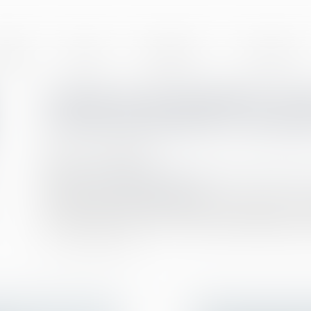
BINET
EQUIPE
EXPERTISES
ACTUALITÉS
L’absence de liquidation et 
communauté peut-il constitue
Publié le :
12/02/2020
Droit de la famille, des personnes et de leur patrimoine
Source :
www.actualitesdudroit.fr
Le conjoint survivant qui vend à son seul profit un b
recel successoral. La Cour de cassation rappelle qu’il ne