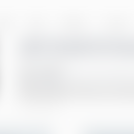
BINET
EQUIPE
EXPERTISES
ACTUALITÉS
L’effet interruptif de l’acti
celle en versement d’un salai
Publié le :
05/08/2021
Droit de la famille, des personnes et de leur patrimoine
Source :
www.efl.fr
L’action en partage n’interrompt pas le cours de la pre
descendant de l’exploitant, ces deux actions n’ayant pa