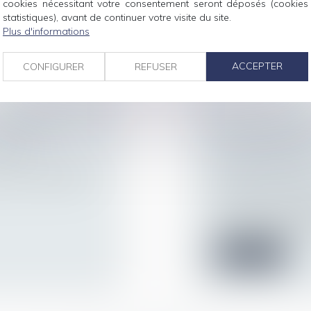
cookies nécessitant votre consentement seront déposés (cookies
de l’entrée en v...
statistiques), avant de continuer votre visite du site.
Plus d'informations
Lire la suite
ACCEPTER
CONFIGURER
REFUSER
ATIÈRE DE
L’EFFET INTER
IQUES
NE S’ÉTEND PA
SALAIRE DIFFÉ
orte une précision
Droit de la famille,
Patrimoine et succ
L’action en partage
prescription de la d
Lire la suite