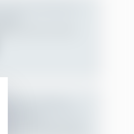
E : NOUVELLES PRÉCISIONS DU
TRAVAIL
Employeurs
sion du pass sanitaire aux salariés de
..
ENT DES COTISATIONS DE
PLÉMENTAIRE PAR L’URSSAF EST
R JANVIER 2023
Employeurs
/
Droit de la protection sociale
17 juin 2021, l’URSSAF confirme le report