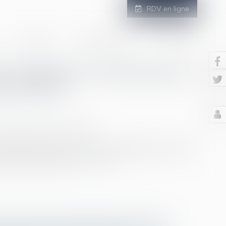
RDV en ligne
GALERIE
ESPACE CLIENT
CONTACT
on en partage ne s’étend pas à
re différé
/
Patrimoine et succession
scription de la demande de salaire différé au profit du
s la même finalité...
Lire la suite