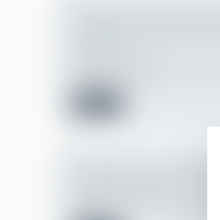
REVENDICATION D'UNE CLASSIFI
SUPÉRIEURE : LE SALARIÉ DOIT 
LES CONDITIONS POSÉES PAR LA
COLLECTIVE !
Droit du travail - Salariés
Un salarié peut décider d'aller en justice s'
bénéficier d’un...
Lire la suite
HARCÈLEMENT SEXUEL : UNE NO
DÉFINITION EN DROIT DU TRAVAI
Droit du travail - Employeurs
La loi sur la santé au travail est venue modi
harcèlemen...