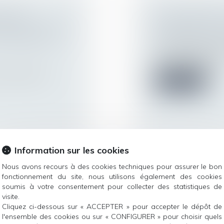
CATION
PASS SANITAIR
REMPLIR TOUTES
MINISTÈRE DU 
 CONVENTION
Droit du travail - 
Juste après l’exten
certains établissem.
il estime devoir
Lire la suite
Information sur les cookies
Nous avons recours à des cookies techniques pour assurer le bon
UVELLE
LE RECOUVREM
fonctionnement du site, nous utilisons également des cookies
L
RETRAITE COM
soumis à votre consentement pour collecter des statistiques de
REPORTÉ AU 1E
visite.
Cliquez ci-dessous sur « ACCEPTER » pour accepter le dépôt de
fier la définition du
Droit du travail - 
l'ensemble des cookies ou sur « CONFIGURER » pour choisir quels
Par publication du 