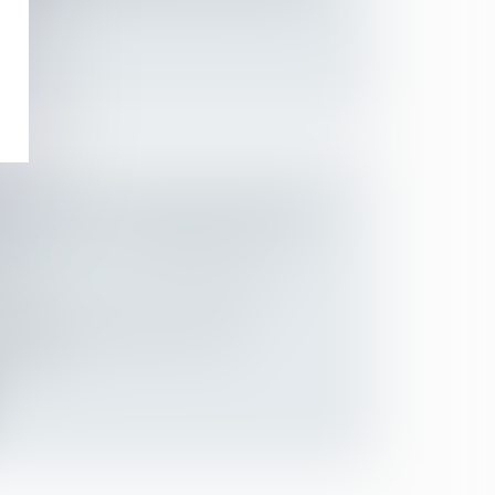
RUPTIF DE L’ACTION EN PARTAGE
S À CELLE EN VERSEMENT D’UN
RÉ
 des personnes et de leur patrimoine
/
ession
 n’interrompt pas le cours de la
emand...