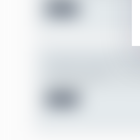
Lire la suite
UNE NOUVELLE OBLIGATION EN M
PRÉVENTION DES RISQUES CHIM
Droit du travail - Employeurs
La loi santé au travail du 2 août 2021 app
importante en ma...
Lire la suite