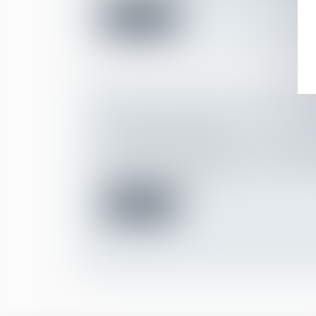
Lire la suite
L’URSSAF : BILAN 2020 DE LA LU
TRAVAIL DISSIMULÉ
Droit du travail - Employeurs
/
Droit de la 
En 2020, l’Urssaf a redressé 605,7 million
cotisations au titre d...
Lire la suite