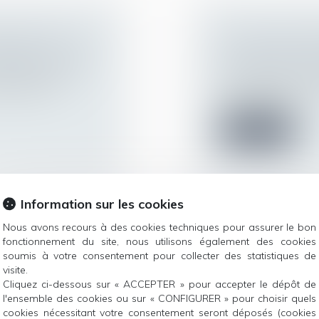
VEAU-NÉ : LA
LES CAS DE CO
RÉGIME ACTUEL
VACCINATION 
protection sociale
Droit du travail - 
laquelle sont
Les cas de contre-i
vaccination con...
Lire la suite
Information sur les cookies
GER PEUT ÊTRE
PAS BESOIN DE
Nous avons recours à des cookies techniques pour assurer le bon
fonctionnement du site, nous utilisons également des cookies
RE : NOUVELLE
CONSULTER LE
soumis à votre consentement pour collecter des statistiques de
Droit du travail - Sa
visite.
A l'occasion de l'u
Cliquez ci-dessous sur « ACCEPTER » pour accepter le dépôt de
réponses sur la...
e l’objet d’une
l'ensemble des cookies ou sur « CONFIGURER » pour choisir quels
cookies nécessitant votre consentement seront déposés (cookies