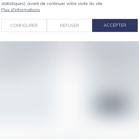
Lire la suite
statistiques), avant de continuer votre visite du site.
Plus d'informations
ACCEPTER
CONFIGURER
REFUSER
TTE CONTRE LE
CE QU’IL EN C
DE NE PAS APP
protection sociale
1E INSTANCE
s d’euros de
Droit de la famille,
Patrimoine et succ
L'action introduite 
mais la décision...
Lire la suite