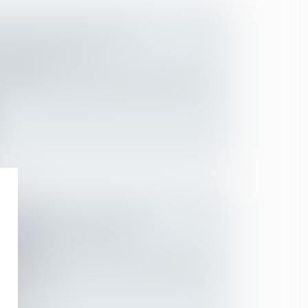
NTRE-INDICATION À LA
CONTRE LE COVID
Employeurs
ndications médicales faisant obstacle à la
 PASSE SANITAIRE POUR
 MÉDECIN DU TRAVAIL
lariés
ne des dernières mises à jour du Questions-