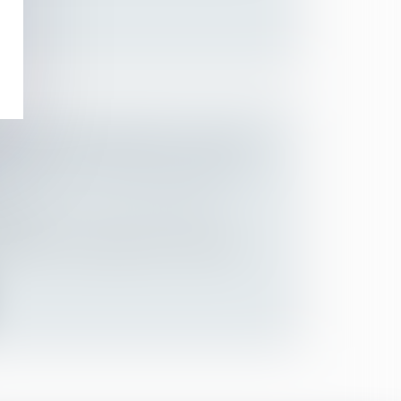
OÛTE AU DEMANDEUR À L’ACTION
ELER TOUS LES INDIVISAIRES EN
 des personnes et de leur patrimoine
/
ession
contre un seul indivisaire est recevable