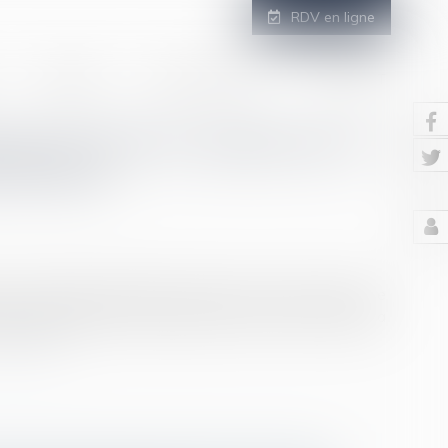
RDV en ligne
GALERIE
ESPACE CLIENT
CONTACT
nger peut être adopté par le
ustration
d’une adoption plénière par l’époux du père lorsque le
l’acte de naissance mentionnant le seul nom du père a
e la suite