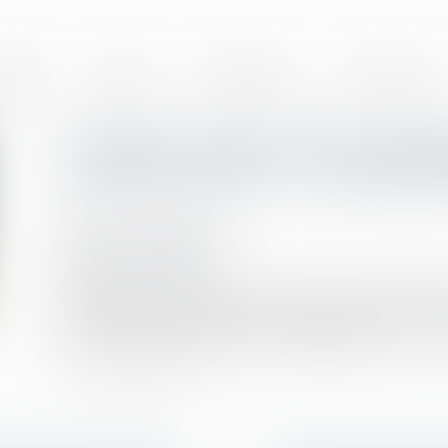
BINET
EQUIPE
EXPERTISES
ACTUALITÉS
L’enfant né par GPA à l’étra
conjoint du père : nouvelle ill
Publié le :
14/09/2021
(NPU) Droit de la famille
Source :
www.efl.fr
Un enfant né à l’étranger par GPA peut faire l’objet 
droit étranger autorise la convention de GPA et que 
été dressé conformément à la loi étrangère, sans …
Lir