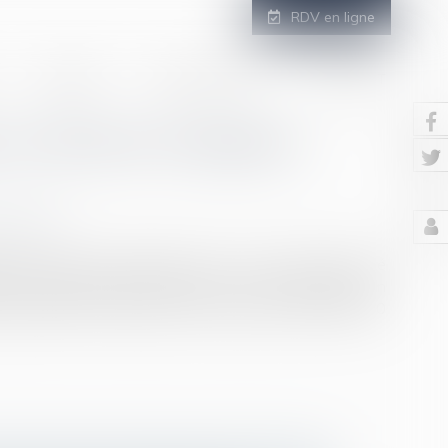
RDV en ligne
GALERIE
ESPACE CLIENT
CONTACT
t à réformer l'adoption
/
Filiation
ement voté la proposition de loi. Le texte avait été
ses collègues le 30 juin 2020. Il avait été adopté en
 nationale le 4 décembre 2020, puis par le Sénat le 20