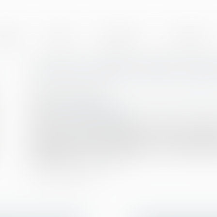
BINET
EQUIPE
EXPERTISES
ACTUALITÉS
Loi du 21 février 2022 visan
Publié le :
01/03/2022
Droit de la famille, des personnes et de leur patrimoine
Source :
www.vie-publique.fr
Le 8 février 2022, l'Assemblée nationale a définitiv
déposé par la députée Monique Limon et plusieurs de 
première lecture, avec modifications, par l'Assemblée
octobre 2021...
Lire la suite