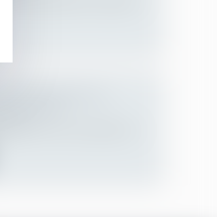
t on a quelque difficulté à comprendre le
ALITÉ PROFESSIONNELLE À
T LE 1ER MARS
Employeurs
s tard le 1er mars, les entreprises d’au