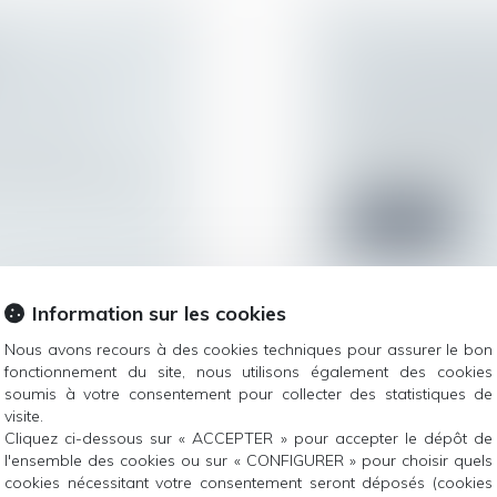
S
CDD DE REMPLA
ATIQUE POUR
DOIT ALLER JU
SALARIÉ REMP
ur patrimoine
/
Droit du travail - 
Le décès du salarié
istre de la Justice,
au CDD ou à la m...
Lire la suite
Information sur les cookies
Nous avons recours à des cookies techniques pour assurer le bon
fonctionnement du site, nous utilisons également des cookies
 À RÉFORMER
LA LOI POUR 
soumis à votre consentement pour collecter des statistiques de
visite.
SANTÉ AU TRAV
Cliquez ci-dessous sur « ACCEPTER » pour accepter le dépôt de
ur patrimoine
/
DU HARCÈLEM
l'ensemble des cookies ou sur « CONFIGURER » pour choisir quels
Droit du travail - Sa
cookies nécessitant votre consentement seront déposés (cookies