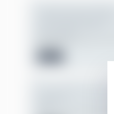
LE SERVICE PUBLIC DES PENSION
ALIMENTAIRES DEVIENT SYSTÉM
TOUS LES PARENTS SÉPARÉS
Droit de la famille, des personnes et de le
Divorce et séparation
Éric Dupond-Moretti, garde des Sceaux, min
Olivier Véran,...
Lire la suite
LOI DU 21 FÉVRIER 2022 VISANT
L'ADOPTION
Droit de la famille, des personnes et de le
Filiation