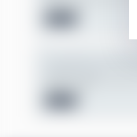
Le 8 février 2022, l'Assemblée nationale a
voté la proposition...
Lire la suite
UN SALARIÉ PEUT-IL REFUSER U
AU NOM DE SES CONVICTIONS REL
Droit du travail - Salariés
L’employeur ne se rend pas coupable de di
imposant à un salari...
Lire la suite