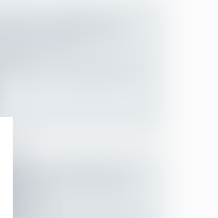
CEMENT À TERME PRÉCIS : IL
SQU'À SON TERME, MÊME SI LE
LACÉ EST DÉCÉDÉ
Employeurs
 remplacé met-il « automatiquement » fin
RENFORCER LA PRÉVENTION EN
AIL : LA NOUVELLE DÉFINITION
ENT SEXUEL
lariés