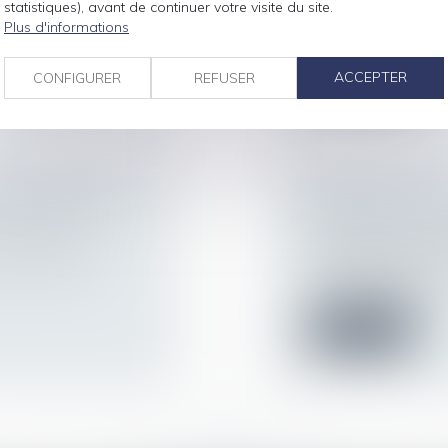
 définitivement
Pour une raison don
statistiques), avant de continuer votre visite du site.
rationnel, la lo...
Plus d'informations
Lire la suite
ACCEPTER
CONFIGURER
REFUSER
NE MUTATION
INDEX DE L’ÉG
IGIEUSES ?
PUBLIER AVAN
Droit du travail - 
scrimination en
Chaque année au plu
moins 50 salariés...
Lire la suite
<<
<
...
41
42
43
44
45
46
47
...
>
>>