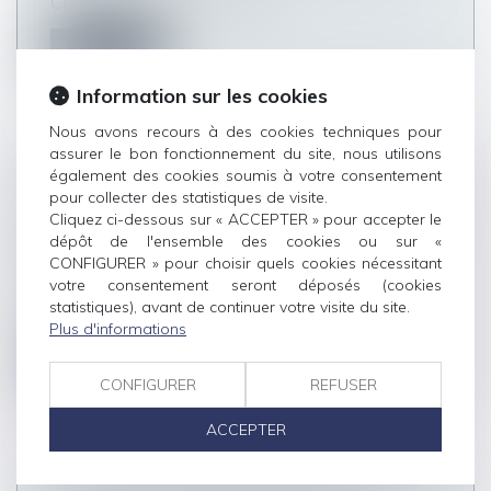
Code civil, permet à un ascen...
Lire la suite
Information sur les cookies
Nous avons recours à des cookies techniques pour
assurer le bon fonctionnement du site, nous utilisons
également des cookies soumis à votre consentement
PAS DE RETOUR DE L’ENFANT, PAS DE
pour collecter des statistiques de visite.
REMBOURSEMENT DES FRAIS ENGAGÉS
Cliquez ci-dessous sur « ACCEPTER » pour accepter le
dépôt de l'ensemble des cookies ou sur «
Droit de la famille, des personnes et de leur
CONFIGURER » pour choisir quels cookies nécessitant
patrimoine
votre consentement seront déposés (cookies
La Convention de La Haye du 25 octobre 1980
statistiques), avant de continuer votre visite du site.
vise à lutter contre l’enlèvement...
Plus d'informations
Lire la suite
CONFIGURER
REFUSER
ACCEPTER