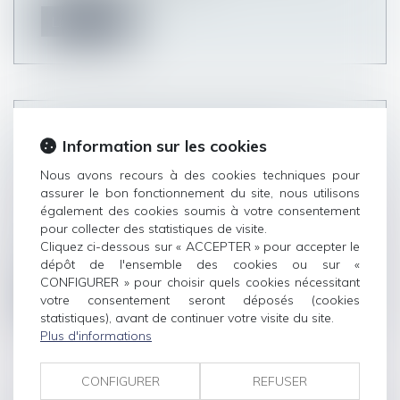
Lire la suite
NON-PRÉSENTATION D’ENFANT :
Information sur les cookies
PRÉCISION SUR LE LIEU DE
Nous avons recours à des cookies techniques pour
COMMISSION DE L’INFRACTION
assurer le bon fonctionnement du site, nous utilisons
Droit de la famille, des personnes et de leur
également des cookies soumis à votre consentement
patrimoine
/
Divorce et séparation
pour collecter des statistiques de visite.
La non-présentation d’enfant, aussi appelée :
Cliquez ci-dessous sur « ACCEPTER » pour accepter le
enlèvement parental, constitue...
dépôt de l'ensemble des cookies ou sur «
CONFIGURER » pour choisir quels cookies nécessitant
Lire la suite
votre consentement seront déposés (cookies
statistiques), avant de continuer votre visite du site.
Plus d'informations
CONFIGURER
REFUSER