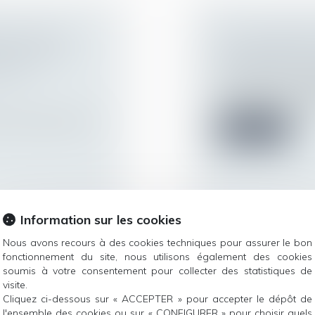
 DE LA VIE
PSE : LOYAUTÉ 
 CONSTITUÉE
D’INFORMATIO
ON EN
Droit du travail - 
Lorsque le comité d
redressement ou liqu
oit au respect de la
Lire la suite
Information sur les cookies
Nous avons recours à des cookies techniques pour assurer le bon
 SIGNE
DU NOUVEAU E
fonctionnement du site, nous utilisons également des cookies
soumis à votre consentement pour collecter des statistiques de
R ÉCHAPPER À
JOURNALIÈRES 
visite.
Droit du travail - 
Cliquez ci-dessous sur « ACCEPTER » pour accepter le dépôt de
Pour le calcul de l’
l'ensemble des cookies ou sur « CONFIGURER » pour choisir quels