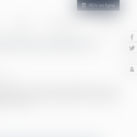
RDV en ligne
GALERIE
ESPACE CLIENT
CONTACT
emnités journalières de
ciale
ociale (IJSS), il est désormais fait référence au revenu
alaire, lorsque l’assuré n’a pas perçu de revenu pendant
s...
Lire la suite