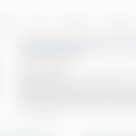
BINET
EQUIPE
EXPERTISES
ACTUALITÉS
Du nouveau en matière d’ind
sécurité sociale
Publié le :
19/05/2021
Droit du travail - Employeurs
/
Droit de la protection so
Source :
www.efl.fr
Pour le calcul de l’indemnité journalière de sécurité s
d’activité antérieur ; les règles de reconstitution du s
tout ou partie de la période de référence, sont modifiée