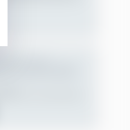
RAVAIL - MALADIE
LLE : 5 ANS POUR CONTESTER
É D’UNE DÉCISION DE PRISE EN
Employeurs
isprudence, la Cour de cassation décide