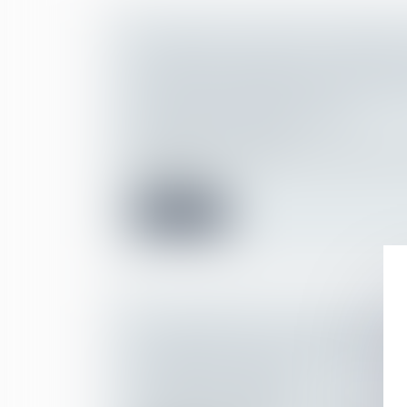
L’ATTEINTE AU DROIT AU RESPECT
PRIVÉE ET FAMILIALE N’EST PAS
PAR L’IRRECEVABILITÉ DE L’ACTI
RECHERCHE DE PATERNITÉ
(NPU) Droit de la famille
Selon la Cour de cassation, l’atteinte au dr
vie privée q...
Lire la suite
LICENCIEMENT LIÉ AU PORT D’UN
RELIGIEUX : MODE D’EMPLOI POU
LA DISCRIMINATION
Droit du travail - Salariés