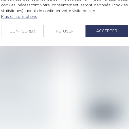
(IJSS), il est...
le règlement
cookies nécessitant votre consentement seront déposés (cookies
statistiques), avant de continuer votre visite du site.
Lire la suite
Plus d'informations
ACCEPTER
CONFIGURER
REFUSER
NS UNE
ACCIDENT DU T
NTRÔLE DE
PROFESSIONNE
L’OPPOSABILIT
ur patrimoine
/
CHARGE
Droit du travail - 
du fond doivent
Revenant sur sa jur
que l’action de l’...
Lire la suite