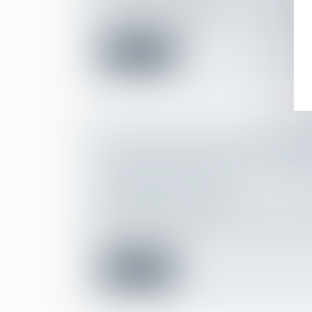
A défaut d’une clause de neutralité dans 
intérieur interdisant l...
Lire la suite
LA CLAUSE PÉNALE INSÉRÉE DA
LIBÉRALITÉ EST SOUMISE AU CO
PROPORTIONNALITÉ
Droit de la famille, des personnes et de le
Patrimoine et succession
Dès lors qu'ils y ont été invités, les juges 
rechercher si le...
Lire la suite