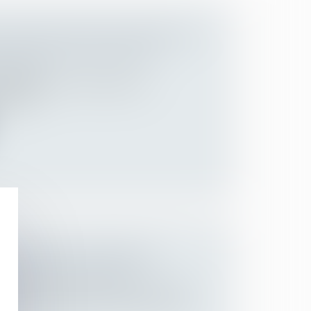
ET EFFECTIVITÉ DE L’OBLIGATION
N-CONSULTATION DES IRP
Employeurs
’entreprise d’une entreprise en
idatio...
N MATIÈRE D’INDEMNITÉS
DE SÉCURITÉ SOCIALE
Employeurs
/
Droit de la protection sociale
indemnité journalière de sécurité sociale