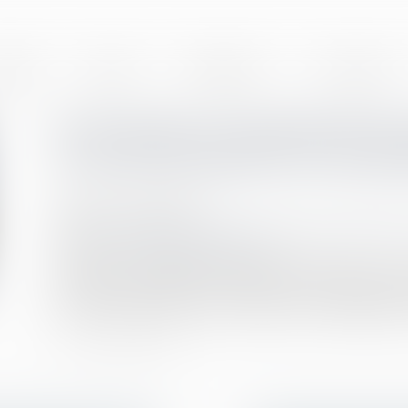
BINET
EQUIPE
EXPERTISES
ACTUALITÉS
Prescription et indemnité d’o
Cour de cassation sur la pé
Publié le :
31/07/2025
Droit de la famille, des personnes et de leur patrimoine
Source :
www.lemag-juridique.com
En matière de liquidation du régime matrimonial conséc
s’impose avec rigueur. Le juge est tenu d’observer le 
motiver ses décisions sans incohérence et d’appliquer c