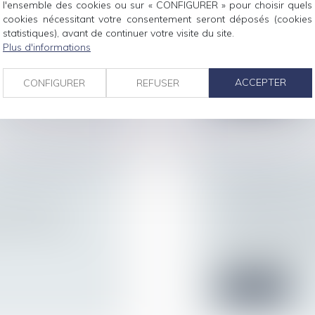
l'ensemble des cookies ou sur « CONFIGURER » pour choisir quels
Droit de la famille,
cookies nécessitant votre consentement seront déposés (cookies
e civil, une
Filiation
statistiques), avant de continuer votre visite du site.
En matière d’enlèvem
Plus d'informations
de la Conventio...
ACCEPTER
CONFIGURER
REFUSER
Lire la suite
QUELLE PLACE
LA FRAUDE À 
ENTRAÎNE L’A
ur patrimoine
DE NATIONALIT
urs, les articles
Droit de la famille,
L’acquisition de la 
communauté de...
Lire la suite