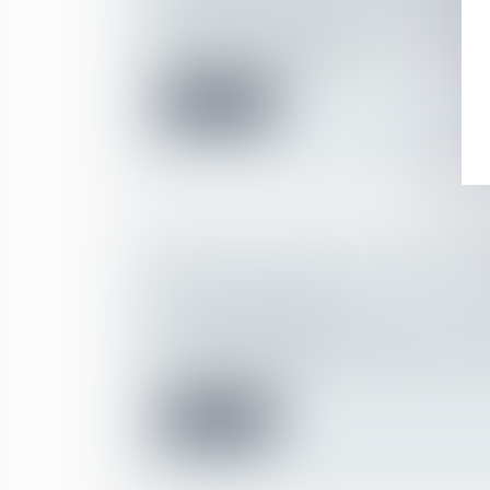
Patrimoine et succession
Aux termes de l’ancien article 1075 du Cod
donation-partage suppo...
Lire la suite
TUTELLE ET CONFLIT FAMILIAL : 
POUR LA FAMILLE ?
Droit de la famille, des personnes et de le
En matière de protection juridique des maje
449 et 450 du Co...
Lire la suite