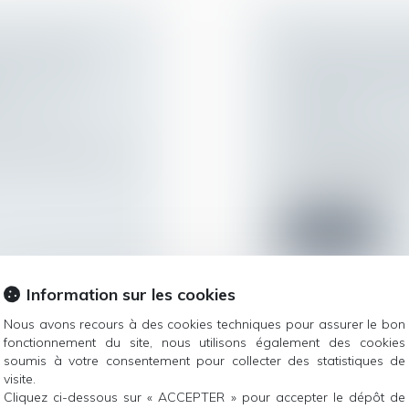
CCUPATION :
PRESTATION CO
ATION SUR LA
D’APPRÉCIATI
DATE DE L’ARR
ur patrimoine
/
DIVORCE
Droit de la famille,
monial consécutive à
Divorce et séparat
Selon l'article 270 
vise à compens...
Lire la suite
Information sur les cookies
Nous avons recours à des cookies techniques pour assurer le bon
fonctionnement du site, nous utilisons également des cookies
S LOTS
RETOUR D’UN E
soumis à votre consentement pour collecter des statistiques de
AIRE
LA STABILITÉ 
visite.
Cliquez ci-dessous sur « ACCEPTER » pour accepter le dépôt de
ur patrimoine
/
CARACTÉRISE 