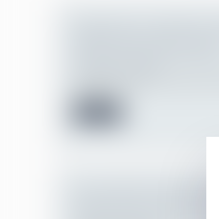
PRESCRIPTION ET INDEMNITÉ D’O
PRÉCISION DE LA COUR DE CASS
PÉRIODE À PRENDRE EN COMPTE
Droit de la famille, des personnes et de le
Patrimoine et succession
En matière de liquidation du régime matri
un divorce, le...
Lire la suite
PAS DE DONATION-PARTAGE SAN
DISTINCTS POUR CHAQUE DONAT
Droit de la famille, des personnes et de le