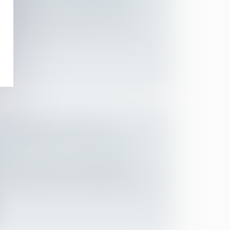
 des personnes et de leur patrimoine
/
ent international d’enfant, l’article 13b
LA COMMUNAUTÉ DE VIE
NNULATION DE LA DÉCLARATION
É
 des personnes et de leur patrimoine
nationalité française par mariage exige une