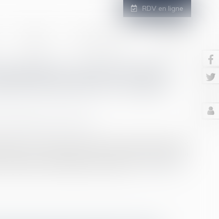
RDV en ligne
GALERIE
ESPACE CLIENT
CONTACT
ccupation : précision de la
riode à prendre en compte
/
Patrimoine et succession
utive à un divorce, le respect des règles procédurales
principe du contradictoire en toutes circonstances, de
orrectement les règles de prescription...
Lire la suite