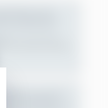
MPENSATOIRE : LA DATE
ON DOIT CORRESPONDRE À LA
ÊT EN CAS D’APPEL SUR LE
 des personnes et de leur patrimoine
/
ion
du Code civil, la prestation compensatoire
NFANT DÉPLACÉ ILLICITEMENT :
AFFECTIVE ET SCOLAIRE NE
PAS UNE SITUATION INTOLÉRABLE