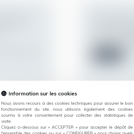
 DE LA VIE
PSE : LOYAUTÉ 
 CONSTITUÉE
D’INFORMATIO
ON EN
Droit du travail - 
Lorsque le comité d
redressement ou liqu
oit au respect de la
Lire la suite
Information sur les cookies
Nous avons recours à des cookies techniques pour assurer le bon
 SIGNE
DU NOUVEAU E
fonctionnement du site, nous utilisons également des cookies
soumis à votre consentement pour collecter des statistiques de
R ÉCHAPPER À
JOURNALIÈRES 
visite.
Droit du travail - 
Cliquez ci-dessous sur « ACCEPTER » pour accepter le dépôt de
Pour le calcul de l’
l'ensemble des cookies ou sur « CONFIGURER » pour choisir quels