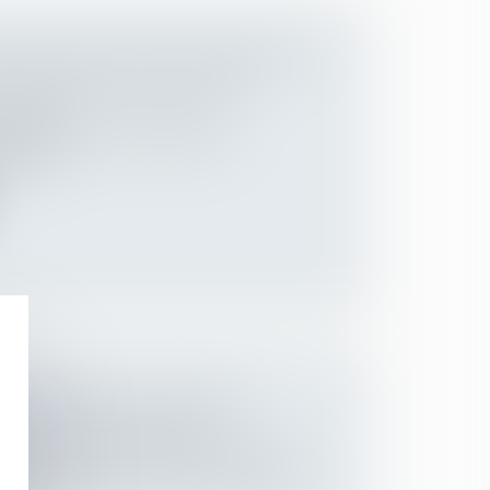
ET EFFECTIVITÉ DE L’OBLIGATION
N-CONSULTATION DES IRP
Employeurs
’entreprise d’une entreprise en
idatio...
N MATIÈRE D’INDEMNITÉS
DE SÉCURITÉ SOCIALE
Employeurs
/
Droit de la protection sociale
indemnité journalière de sécurité sociale