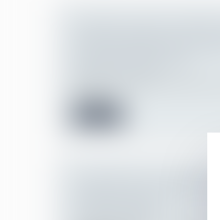
L’ATTEINTE AU DROIT AU RESPECT
PRIVÉE ET FAMILIALE N’EST PAS
PAR L’IRRECEVABILITÉ DE L’ACTI
RECHERCHE DE PATERNITÉ
(NPU) Droit de la famille
Selon la Cour de cassation, l’atteinte au dr
vie privée q...
Lire la suite
LICENCIEMENT LIÉ AU PORT D’UN
RELIGIEUX : MODE D’EMPLOI POU
LA DISCRIMINATION
Droit du travail - Salariés