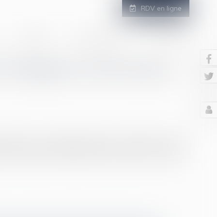
RDV en ligne
GALERIE
ESPACE CLIENT
CONTACT
e l’obligation d’information-
essement ou liquidation judiciaire a décidé de recourir
tion de s’assurer que l’expert a pu exercer sa mission...