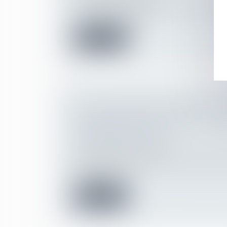
A défaut d’une clause de neutralité dans 
intérieur interdisant l...
Lire la suite
LA CLAUSE PÉNALE INSÉRÉE DA
LIBÉRALITÉ EST SOUMISE AU CO
PROPORTIONNALITÉ
Droit de la famille, des personnes et de le
Patrimoine et succession
Dès lors qu'ils y ont été invités, les juges 
rechercher si le...
Lire la suite