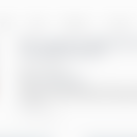
BINET
EQUIPE
EXPERTISES
ACTUALITÉS
PSE : loyauté et effectivité d
consultation des IRP
Publié le :
25/05/2021
Droit du travail - Employeurs
Source :
www.dalloz-actualite.fr
Lorsque le comité d’entreprise d’une entreprise en redr
à l’assistance d’un expert, il appartient à l’administra
Lire la suite