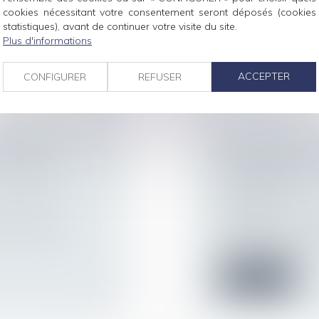
(IJSS), il est...
le règlement
cookies nécessitant votre consentement seront déposés (cookies
statistiques), avant de continuer votre visite du site.
Lire la suite
Plus d'informations
ACCEPTER
CONFIGURER
REFUSER
NS UNE
ACCIDENT DU T
NTRÔLE DE
PROFESSIONNE
L’OPPOSABILIT
ur patrimoine
/
CHARGE
Droit du travail - 
du fond doivent
Revenant sur sa jur
que l’action de l’...
Lire la suite