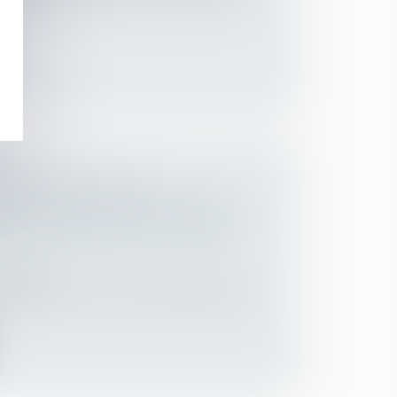
RAVAIL - MALADIE
LLE : 5 ANS POUR CONTESTER
É D’UNE DÉCISION DE PRISE EN
Employeurs
isprudence, la Cour de cassation décide