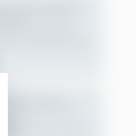
 BIOLOGIQUE ET IRRECEVABILITÉ
VENTION À LA PROCÉDURE
 L'ENFANT
 des personnes et de leur patrimoine
/
chercher si l'irrecevabilité de l'intervention
SE À JOUR DU PROTOCOLE
ATIVE AUX CAS CONTACTS EN
Employeurs
 sanitaire a fait l’objet, le 16 février, d’une