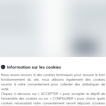
S CONTRE UN
DROIT DU PÈRE
ION ANTÉRIEUR
DE SON INTER
D'ADOPTION DE
ccident du travail
Droit de la famille,
n implicite de rejet
Filiation
Les juges doivent re
du père bi...
Lire la suite
Information sur les cookies
Nous avons recours à des cookies techniques pour assurer le bon
 D’ÉCHÉANCIER
COVID-19 : MI
fonctionnement du site, nous utilisons également des cookies
IONS
soumis à votre consentement pour collecter des statistiques de
SANITAIRE REL
visite.
protection sociale
ENTREPRISE
Cliquez ci-dessous sur « ACCEPTER » pour accepter le dépôt de
r l’activité des
Droit du travail - 
l'ensemble des cookies ou sur « CONFIGURER » pour choisir quels
Le protocole national
cookies nécessitant votre consentement seront déposés (cookies