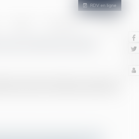
RDV en ligne
GALERIE
ESPACE CLIENT
CONTACT
aut contrat de travail
at à un poste (dans cette affaire, un club de rugby et
de travail, et par voie de conséquence l’existence d’une