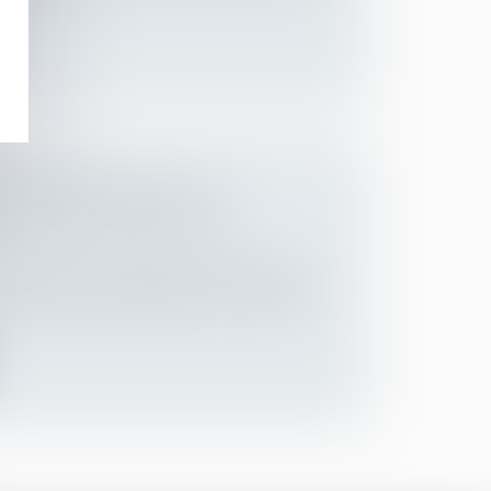
 A TROP REMBOURSÉ UN
EUT PAS DÉLIVRER UNE
Employeurs
/
Droit de la protection sociale
pas autorisées à délivrer une contrainte