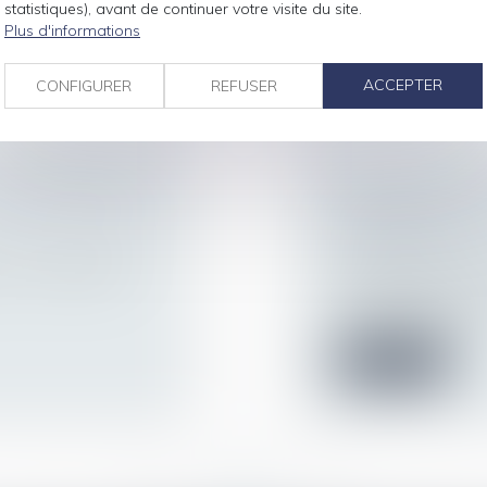
nouvelle...
statistiques), avant de continuer votre visite du site.
Plus d'informations
Lire la suite
ACCEPTER
CONFIGURER
REFUSER
VAUT CONTRAT
L’URSSAF QUI
COTISANT NE P
CONTRAINTE
et un candidat à
Droit du travail - 
Les Urssaf ne sont 
pour recouvrer de...
Lire la suite
<<
<
...
64
65
66
67
68
69
70
...
>
>>