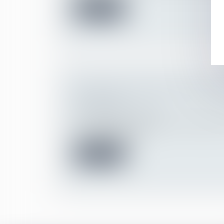
Lire la suite
QUAND UN ÉCHANGE DE MAILS 
DE TRAVAIL
Droit du travail - Salariés
Un échange de mails entre une entreprise 
un poste (dans cett...
Lire la suite