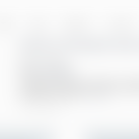
BINET
EQUIPE
EXPERTISES
ACTUALITÉS
Quand un échange de mails v
Publié le :
02/03/2021
Droit du travail - Salariés
Source :
www.legisocial.fr
Un échange de mails entre une entreprise et un candid
un entraîneur), peut caractériser une offre de contrat 
réelle relation contractuelle...
Lire la suite