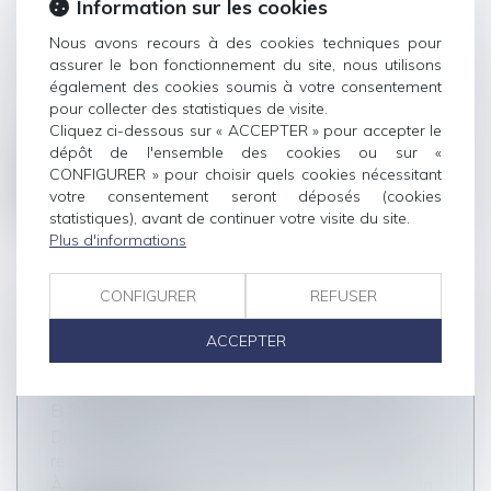
Information sur les cookies
LES TESTS ANTIGÉNIQUES EN
ENTREPRISE SONT AUTORISÉS POUR
Nous avons recours à des cookies techniques pour
LES SALARIÉS VOLONTAIRES
assurer le bon fonctionnement du site, nous utilisons
également des cookies soumis à votre consentement
Droit du travail - Employeurs
pour collecter des statistiques de visite.
Les entreprises peuvent désormais proposer aux
Cliquez ci-dessous sur « ACCEPTER » pour accepter le
salariés volontaires de réalis...
dépôt de l'ensemble des cookies ou sur «
CONFIGURER » pour choisir quels cookies nécessitant
Lire la suite
votre consentement seront déposés (cookies
statistiques), avant de continuer votre visite du site.
Plus d'informations
CONFIGURER
REFUSER
USAGE DE LA FONCTION DE
ACCEPTER
DÉPLACEMENT DU VÉHICULE :
CONDITION D’APPLICATION DE LA LOI
BADINTER
Droit des obligations et des suretés
/
Droit de la
responsabilité
À moins que son caractère volontaire soit certain,