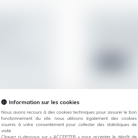
RANGÈRE :
CONTRAT OBS
ES POUR
Droit de la famille,
Patrimoine et succ
CE
C’est prévoir ses ob
ur patrimoine
/
prévoyance, qui per
r autrui (GPA), de
Lire la suite
Information sur les cookies
Nous avons recours à des cookies techniques pour assurer le bon
 PARENTALE
LA PROTECTIO
fonctionnement du site, nous utilisons également des cookies
soumis à votre consentement pour collecter des statistiques de
LA RENTRÉE
PROTÉGÉS
visite.
Droit de la famille,
Cliquez ci-dessous sur « ACCEPTER » pour accepter le dépôt de