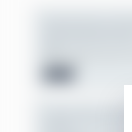
RECONNAISSANCE DE LA GPA ÉT
RAPPEL DES CONDITIONS STRICT
OBTENIR L’EXEQUATUR EN FRAN
Droit de la famille, des personnes et de le
Filiation
Puisque la France prohibe la gestation pou
nombreux couples...
Lire la suite
COMMENT S'EXERCE L'AUTORITÉ
DES PARENTS SÉPARÉS LORS DE 
SCOLAIRE ?