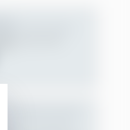
ÈQUES
 des personnes et de leur patrimoine
/
ession
sèques. Il s’agit de contrats de
mette...
N DU PATRIMOINE DES MAJEURS
 des personnes et de leur patrimoine
/