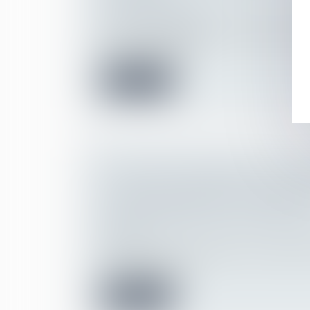
Droit de la famille, des personnes et de le
Divorce et séparation
La rentrée scolaire est une étape importa
pour les parents et...
Lire la suite
LE RECOURS IMPOSSIBLE DE LA 
L’ACTE DE NOTORIÉTÉ CONSTATA
POSSESSION D’ÉTAT : QPC REJETÉ
Droit de la famille, des personnes et de le
Filiation
Au moment de sa naissance, une enfant est
civil comme étant...
Lire la suite