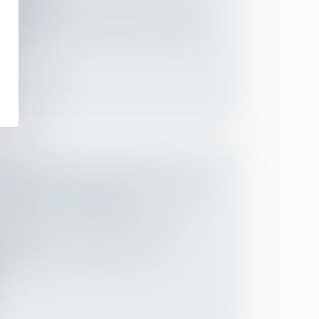
ession
ode civil prévoit qu’à l’âge de la majorité, «
 DROITS DE SUCCESSION : QUID
DÉLAIS DE PAIEMENT ?
 des personnes et de leur patrimoine
/
ession
sonne entraîne régulièrement et
gation...