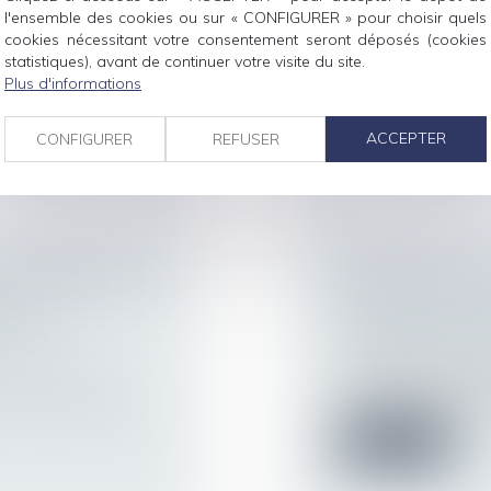
Patrimoine et succ
ur patrimoine
/
l'ensemble des cookies ou sur « CONFIGURER » pour choisir quels
Si l’article 414 du C
cookies nécessitant votre consentement seront déposés (cookies
chacun es...
nte dans l’année
statistiques), avant de continuer votre visite du site.
Plus d'informations
Lire la suite
ACCEPTER
CONFIGURER
REFUSER
DÉLIVRANCE DE
RÈGLEMENT DES
NT UNE
DES DATES ET 
E
Droit de la famille,
Patrimoine et succ
ur patrimoine
/
Le décès d’une per
inévitablement l’obli
 inscrite à l’état
Lire la suite