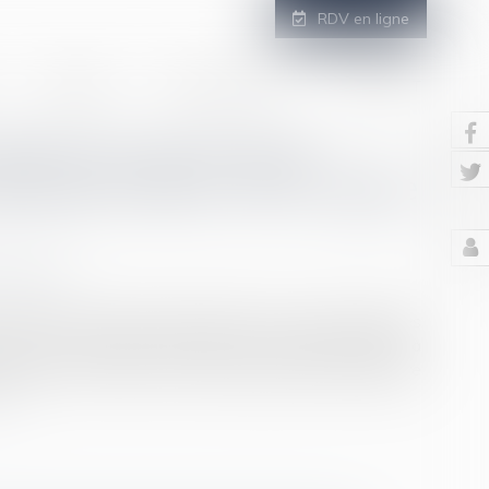
RDV en ligne
GALERIE
ESPACE CLIENT
CONTACT
élivrance de l’acte de
session d’état : QPC rejetée
/
Filiation
’état civil comme étant la fille d’un couple. Quelques
un acte de notoriété constatant la possession d’état à
e juge, et la mention de cette possession d’état figure
ite