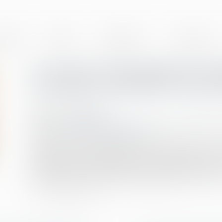
BINET
EQUIPE
EXPERTISES
ACTUALITÉS
Le recours impossible de la d
notoriété constatant une pos
Publié le :
18/09/2024
Droit de la famille, des personnes et de leur patrimoine
Source :
www.lemag-juridique.com
Au moment de sa naissance, une enfant est inscrite à l
années plus tard, l’enfant sollicite la délivrance d’
l’égard d’un homme décédé. Cet acte a été délivré par l
en marge de l’acte de naissance de l’enfant...
Lire la su