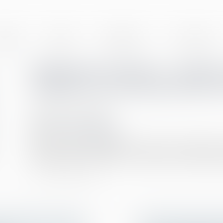
BINET
EQUIPE
EXPERTISES
ACTUALITÉS
Règlement intérieur : quelles
l’apparence physique peuvent
Publié le :
30/11/2020
Droit du travail - Salariés
Source :
www.legisocial.fr
Dans le cadre du règlement intérieur de l’entreprise
interdire le port de certains « accessoires » (barbe, ta