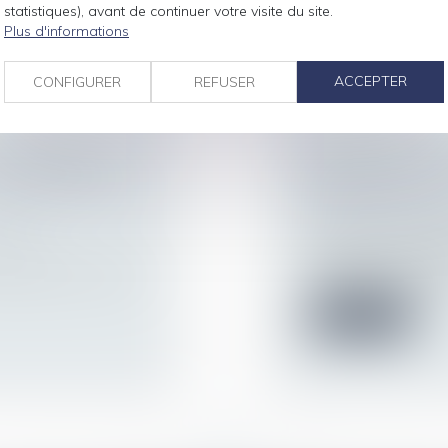
Lire la suite
statistiques), avant de continuer votre visite du site.
Plus d'informations
ACCEPTER
CONFIGURER
REFUSER
TION POUR
RÈGLEMENT INT
CHOSE PRÊTÉE
RELATIVES À 
ÊTRE INTRODUI
 de la
Droit du travail - Sa
Dans le cadre du règ
sociation en cas de
l’employeur peut im
Lire la suite