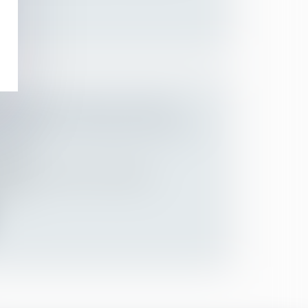
ÉRIEUR : QUELLES CLAUSES
L’APPARENCE PHYSIQUE PEUVENT
TES ?
lariés
lement intérieur de l’entreprise,
pose...