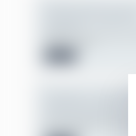
PREMIÈRE DÉCISION DE LA CEDH
L'EFFECTIVITÉ DE LA RÉPARATIO
Droit des obligations et des suretés
/
Droit
responsabilité
S’agissant de l’indemnisation allouée au r
réparation du préjudice...
Lire la suite
CORONAVIRUS : L'URSSAF PRÉCIS
D'IMPUTATION DE L'AIDE AU PAI
COTISATIONS DES DIRIGEANTS
Droit du travail - Employeurs
/
Droit de la 
Dans sa FAQ liée aux mesures exceptionne
l'économie mises en...