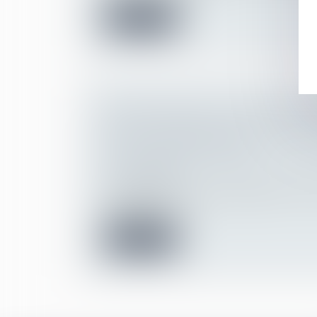
Lire la suite
RESPONSABILITÉ D'UNE ASSOCIA
PERTE OU DÉGRADATION D'UNE 
PAR UN PRÊT À USAGE
Droit des obligations et des suretés
/
Droit
responsabilité
La présomption de responsabilité d’une as
dégradation ou d...
Lire la suite