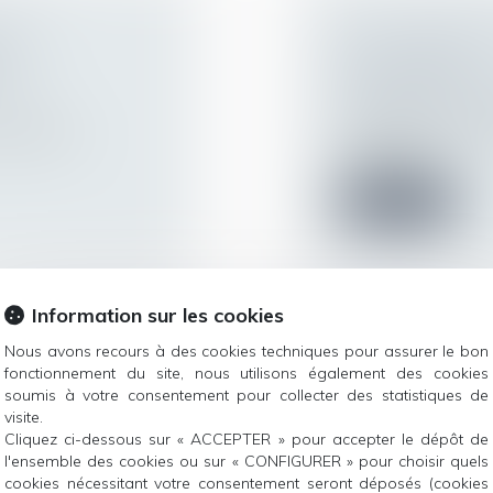
 SUR
DE LA CESSION
N
INDIVISAIRES
 de la
Droit de la famille,
Patrimoine et succ
equérant en
L'efficacité de la ce
droits indivi...
Lire la suite
Information sur les cookies
E LES RÈGLES
GÉRER LA MUTA
Nous avons recours à des cookies techniques pour assurer le bon
fonctionnement du site, nous utilisons également des cookies
EMENT DES
ÉTABLISSEMEN
soumis à votre consentement pour collecter des statistiques de
Droit du travail - 
visite.
Après avoir fait l’o
protection sociale
Cliquez ci-dessous sur « ACCEPTER » pour accepter le dépôt de
site de la DS...
lles de soutien à
l'ensemble des cookies ou sur « CONFIGURER » pour choisir quels
cookies nécessitant votre consentement seront déposés (cookies