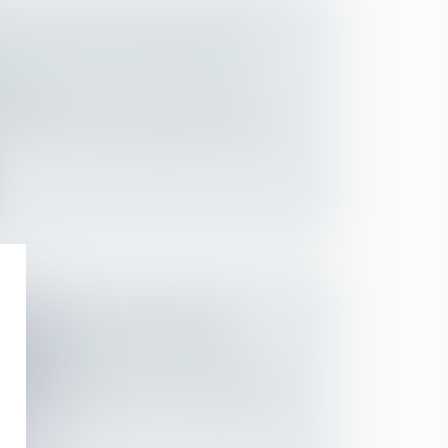
 DE DROITS INDIVIS ENTRE CO-
 des personnes et de leur patrimoine
/
ession
ssion, par certains indivisaires, de leurs
TION D’UN SALARIÉ D’UN
T VERS UN AUTRE EN DSN
Employeurs
bjet d’une actualisation, le 21/09/2020, le