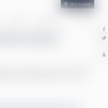
RDV en ligne
GALERIE
ESPACE CLIENT
CONTACT
 clauses relatives à
 être introduites ?
, l’employeur peut imposer une tenue vestimentaire ou
touage, …) sous certaines conditions...
Lire la suite