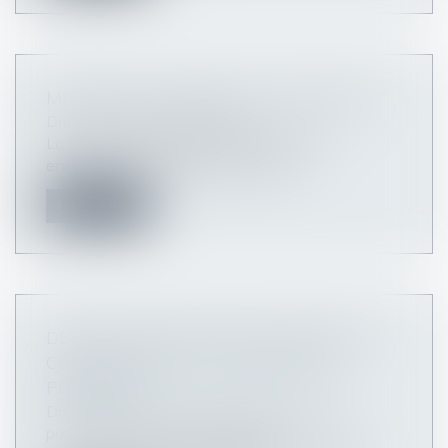
METTRE UN SALARIÉ À LA RETRAITE ?
Droit du travail - Employeurs
La mise à la retraite d’un salarié est très
encadrée, et vous devez en respec...
Lire la suite
DEVOIR DE SECOURS ET PRESTATION
COMPENSATOIRE : L’ABSENCE DE
POROSITÉ
Droit de la famille, des personnes et de leur
patrimoine
/
Divorce et séparation