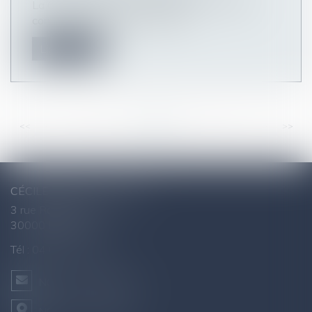
La Cour de cassation rappelle que l’avantage
constitué par la jouissance grat...
Lire la suite
<<
<
...
36
37
38
39
40
41
42
...
>
>>
CÉCILE AGNUS - AVOCAT
3 rue Raymond Marc
30000 NÎMES
Tél :
04 66 76 26 43
NOUS CONTACTER
NOUS LOCALISER