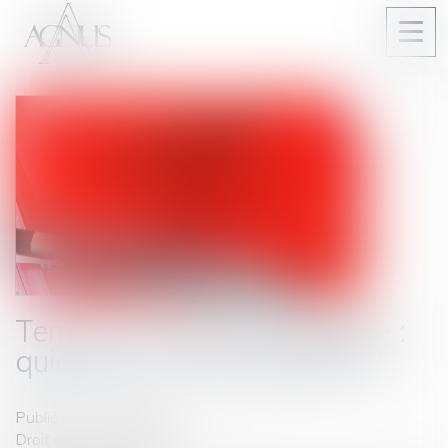
Ouvri
le
men
Temps de trajet, d’habillage :
quid de vos contreparties ?
Publié le :
13/06/2022
Droit du travail - Salariés