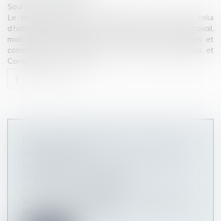
Source :
www.efl.fr
Le temps de trajet domicile/travail, de même que celui
d’habillage/déshabillage ne sont pas du temps de travail,
mais peuvent donner lieu à contrepartie : lesquelles et
comment ? Tour d'horizon dans cet extrait d'Alertes et
Conseils paie.
Lire la suite
FRAIS PROFESSIONNELS : MIEUX VAUT
RESPECTER LA
MODALITÉ D'INDEMNISATION PRÉVUE
AU CONTRAT DE TRAVAIL
Droit du travail - Employeurs
Lorsque le contrat de travail d'un salarié prévoit
une modalité d'indemnisati...