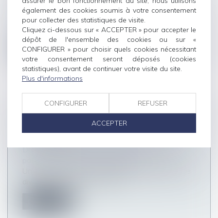
assurer le bon fonctionnement du site, nous utilisons
Droit du travail - Salariés
également des cookies soumis à votre consentement
L’organisation des congés payés incombe à
pour collecter des statistiques de visite.
l’employeur. La détermination des d...
Cliquez ci-dessous sur « ACCEPTER » pour accepter le
dépôt de l'ensemble des cookies ou sur «
CONFIGURER » pour choisir quels cookies nécessitant
Lire la suite
votre consentement seront déposés (cookies
statistiques), avant de continuer votre visite du site.
Plus d'informations
CONFIGURER
REFUSER
CONSÉQUENCES DE L’ABSENCE DE
ACCEPTER
TRANSCRIPTION D’UN DIVORCE
ÉTRANGER
Droit de la famille, des personnes et de leur
patrimoine
/
Divorce et séparation
Un notaire pourra tenir compte d'un jugement de
divorce prononcé à l'étranger...
Lire la suite