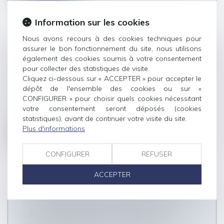
Information sur les cookies
Nous avons recours à des cookies techniques pour
assurer le bon fonctionnement du site, nous utilisons
ÉPIDÉMIE DE COVID-19 ET ADAPTATION
également des cookies soumis à votre consentement
DES DÉLAIS EN MATIÈRE DE
pour collecter des statistiques de visite.
Cliquez ci-dessous sur « ACCEPTER » pour accepter le
NÉGOCIATION COLLECTIVE
dépôt de l'ensemble des cookies ou sur «
Droit du travail - Employeurs
CONFIGURER » pour choisir quels cookies nécessitant
Pour les accords collectifs conclus jusqu’à
votre consentement seront déposés (cookies
l’expiration d'une durée d’un moi...
statistiques), avant de continuer votre visite du site.
Plus d'informations
Lire la suite
CONFIGURER
REFUSER
ACCEPTER
TRANSCRIPTION D’UN ACTE D’ÉTAT
CIVIL ÉTRANGER : LA COUR DE