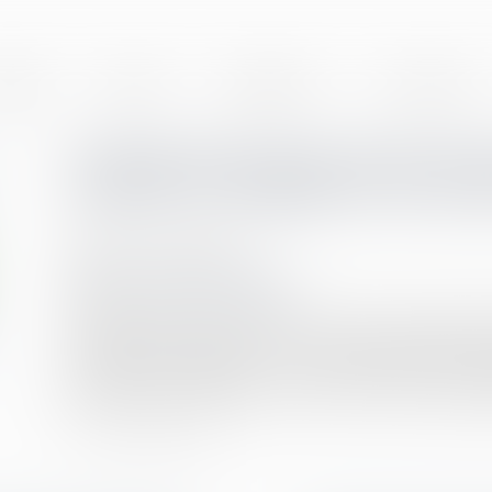
BINET
EQUIPE
EXPERTISES
ACTUALITÉS
Charge de travail, refus de 
salarié et l’obligation de séc
Publié le :
22/03/2022
Droit du travail - Employeurs
Source :
www.actu-juridique.fr
Il résulte de l’article L. 4121-1 du Code du travail qu
les salariés, doit prendre les mesures nécessaires pou
mentale des travailleurs. Il ne méconnaît pas cette obli
prévues par les articles L. 4121-1 et L. 4121-2 de ce 