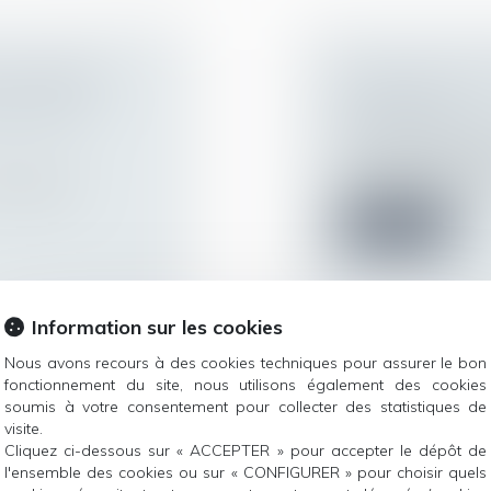
ET EXAMENS
MODIFICATION 
RVICES DE
CONDITIONS
Droit du travail - 
À la suite du dépôt 
employeur impose au
) adaptant
Lire la suite
Information sur les cookies
Nous avons recours à des cookies techniques pour assurer le bon
fonctionnement du site, nous utilisons également des cookies
ROMOTION : LA
LE SALARIÉ AU
soumis à votre consentement pour collecter des statistiques de
BLIGATION DE
CONFONDRE AU
visite.
Cliquez ci-dessous sur « ACCEPTER » pour accepter le dépôt de
Droit du travail - 
l'ensemble des cookies ou sur « CONFIGURER » pour choisir quels
L’organisation du tr