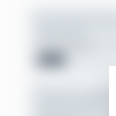
NOUVEAU REPORT DES VISITES 
MÉDICAUX RÉALISÉS PAR LES SE
SANTÉ AU TRAVAIL
Droit du travail - Employeurs
Un décret du 24 mars 2022 (n°2022-418
temporairement les délais de...
Lire la suite
CHARGE DE TRAVAIL, REFUS DE P
SOUFFRANCE DU SALARIÉ ET L’O
SÉCURITÉ DE L’EMPLOYEUR
Droit du travail - Employeurs