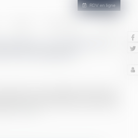
RDV en ligne
GALERIE
ESPACE CLIENT
CONTACT
promotion : la souffrance du
urité de l’employeur
e l’employeur, tenu d’une obligation de sécurité envers
r assurer la sécurité et protéger la santé physique et
gation légale s’il justifie avoir pris toutes les mesures
code...
Lire la suite