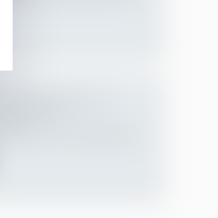
ALITÉ PROFESSIONNELLE À
T LE 1ER MARS
Employeurs
s tard le 1er mars, les entreprises d’au