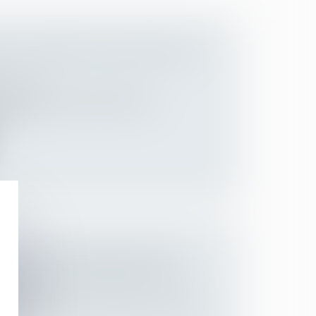
DES CONGÉS PAR L’EMPLOYEUR :
Employeurs
d’un préavis de grève illimité, un
x s...
 FORFAIT JOURS NE DOIT PAS
TONOMIE ET LIBERTÉ TOTALE
Employeurs
avail déterminée par l’employeur, titulaire