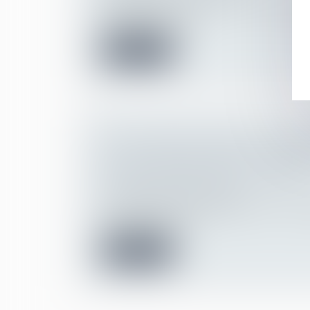
Il résulte de l’article L. 4121-1 du Code du
l’employeur, tenu d’...
Lire la suite
CDD DE REMPLACEMENT À TERME 
DOIT ALLER JUSQU'À SON TERME,
SALARIÉ REMPLACÉ EST DÉCÉDÉ
Droit du travail - Employeurs
Le décès du salarié remplacé met-il « aut
au CDD ou à la m...
Lire la suite