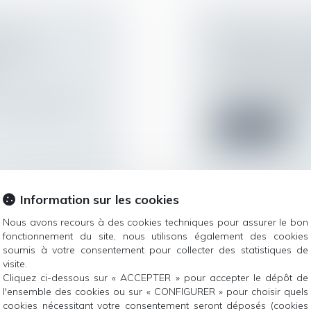
AVIS
RENONCER À U
OYEUR DE
N'EMPÊCHE PAS
T
Droit du travail - 
Le fait pour l'empl
conservatoire, en d
 le reclassement
Lire la suite
Information sur les cookies
Nous avons recours à des cookies techniques pour assurer le bon
T LES CONGÉS
FRAIS PROFESS
fonctionnement du site, nous utilisons également des cookies
soumis à votre consentement pour collecter des statistiques de
RESPECTER LA
visite.
PRÉVUE AU CO
Cliquez ci-dessous sur « ACCEPTER » pour accepter le dépôt de
cement permet de
Droit du travail - 
l'ensemble des cookies ou sur « CONFIGURER » pour choisir quels
Lorsque le contrat d
cookies nécessitant votre consentement seront déposés (cookies