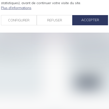
d'indemnisati...
statistiques), avant de continuer votre visite du site.
Plus d'informations
Lire la suite
ACCEPTER
CONFIGURER
REFUSER
TE ?
LA CONTREPAR
NORMAL DE TRA
encadrée, et vous
ÊTRE SUFFISA
Droit du travail - 
Le caractère suffis
de déplacement...
Lire la suite