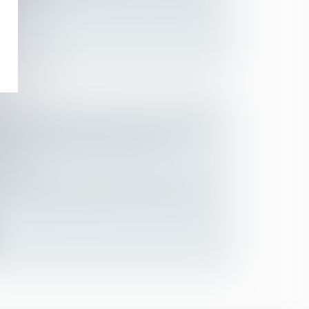
TIE AU DÉPASSEMENT DU TEMPS
JET DOMICILE-TRAVAIL DOIT
NTE
Employeurs
ant de la contrepartie financière au temps