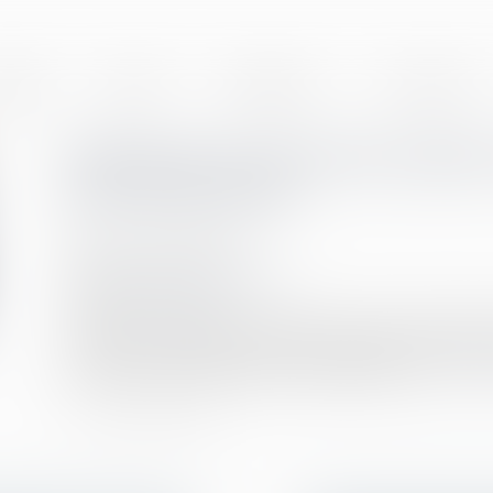
BINET
EQUIPE
EXPERTISES
ACTUALITÉS
Renoncer à une mise à pied
pas de licencier
Publié le :
06/07/2022
Droit du travail - Employeurs
Source :
www.efl.fr
Le fait pour l'employeur de renoncer à une mise à pie
le travail, n'a pas pour effet de requalifier cette mes
notifier un licenciement dont la procédure a été …
Lire 