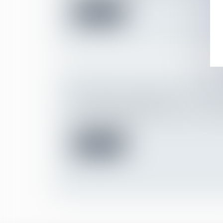
Lire la suite
METTRE UN SALARIÉ À LA RETRAI
Droit du travail - Employeurs
La mise à la retraite d’un salarié est très 
devez en respec...
Lire la suite