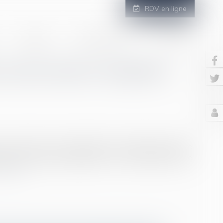
RDV en ligne
GALERIE
ESPACE CLIENT
CONTACT
 conservatoire n'empêche
d conservatoire, en demandant au salarié de reprendre
ure en mise à pied disciplinaire, et ne l'empêche pas de
la suite