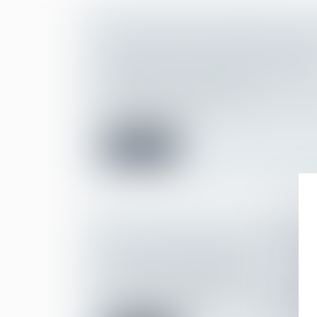
LE CSE N’EST PAS CONSULTÉ SI L'
D'INAPTITUDE DISPENSE L'EMPL
RECHERCHER UN RECLASSEMEN
Droit du travail - Employeurs
L’employeur n’a pas à consulter le CSE sur
d’un salarié décla...
Lire la suite
CDD DE REMPLACEMENT PENDAN
D'ÉTÉ : MODE D'EMPLOI
Droit du travail - Employeurs
Le contrat à durée déterminée de rempla
pallier les absences...