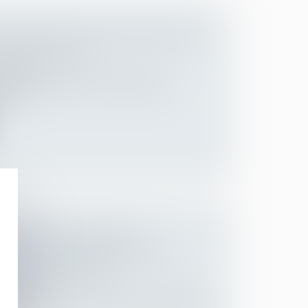
NE MISE À PIED CONSERVATOIRE
 DE LICENCIER
Employeurs
oyeur de renoncer à une mise à pied
ema...
IONNELS : MIEUX VAUT
 MODALITÉ D'INDEMNISATION
NTRAT DE TRAVAIL
Employeurs
e travail d'un salarié prévoit une modalité