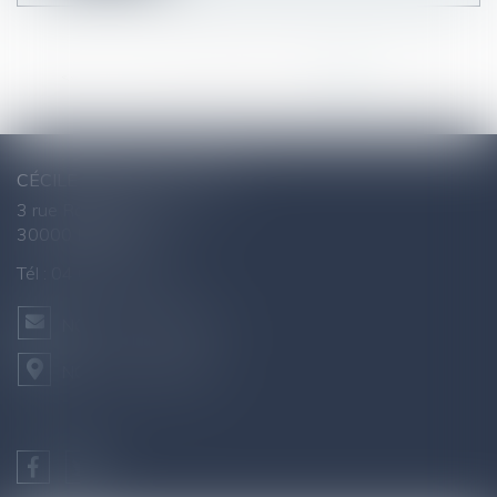
<<
<
...
3
4
5
6
7
8
9
>
>>
CÉCILE AGNUS - AVOCAT
3 rue Raymond Marc
30000 NÎMES
Tél :
04 66 76 26 43
NOUS CONTACTER
NOUS LOCALISER