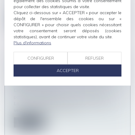
également des cookies soumis à votre consentement
Cet avis fait le point sur la clause de désignation
pour collecter des statistiques de visite.
d’un tiers administrateur...
Cliquez ci-dessous sur « ACCEPTER » pour accepter le
dépôt de l'ensemble des cookies ou sur «
Lire la suite
CONFIGURER » pour choisir quels cookies nécessitant
votre consentement seront déposés (cookies
statistiques), avant de continuer votre visite du site.
Plus d'informations
CONFIGURER
REFUSER
RÉPONSE DE LA CEDH À LA DEMANDE
D'AVIS CONCERNANT LA MÈRE
ACCEPTER
D'INTENTION DANS LE CADRE D'UNE
GPA
Droit de la famille, des personnes et de leur
patrimoine
/
Filiation
La Cour de cassation française a demandé, en
vertu de l’article 1 du Protocol...
Lire la suite