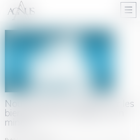
Ouvri
le
men
Nouvel avis de la FNDP sur les
biens donnés ou légués à un
mineur
Publié le :
14/05/2019