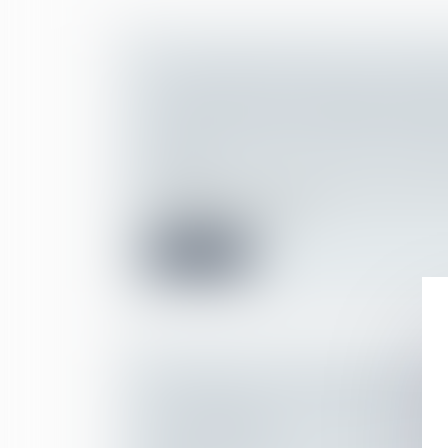
UNE PROPOSITION DE LOI CONC
L'EXPLOITATION COMMERCIALE DE
ENFANTS SUR LES PLATES-FORME
Droit de la famille, des personnes et de le
Filiation
La multiplication des médias sociaux (YouT
Instagram) sur interne...
Lire la suite
RAPPORT DE LA COUR DES COMP
GOUVERNANCE NATIONALE DE L
DE L'ENFANCE