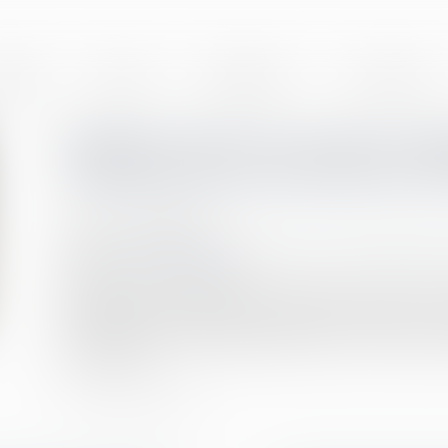
BINET
EQUIPE
EXPERTISES
ACTUALITÉS
Rapport de la Cour des com
nationale de la protection de
Publié le :
04/08/2020
Droit de la famille, des personnes et de leur patrimoine
Source :
www.ccomptes.fr
La protection de l'enfance concerne plus de 300 000 
familial, et un peu plus de 20 000 jeunes majeurs. La
essentiellement aux départements, pour un coût de
Lire la suite