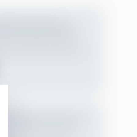
ÉFENSEUR DES DROITS AU
OITS DE L’ENFANT DE L’ONU
 des personnes et de leur patrimoine
/
roits et la Défenseure des enfants, son
S RELATIONS ENTRE UN ENFANT
SEUL L’INTÉRÊT DE L’ENFANT