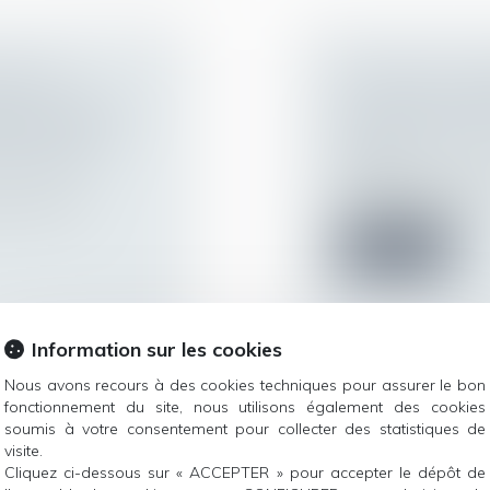
ERNANT
RAPPORT DU D
 L’IMAGE DES
COMITÉ DES DR
S EN LIGNE
Droit de la famille,
Filiation
ur patrimoine
/
Le Défenseur des d
adjointe, publient...
ube, TikTok,
Lire la suite
Information sur les cookies
Nous avons recours à des cookies techniques pour assurer le bon
fonctionnement du site, nous utilisons également des cookies
TES SUR LA
MODALITÉS DE
soumis à votre consentement pour collecter des statistiques de
A PROTECTION
ET UN TIERS : 
visite.
Cliquez ci-dessous sur « ACCEPTER » pour accepter le dépôt de
COMPTE