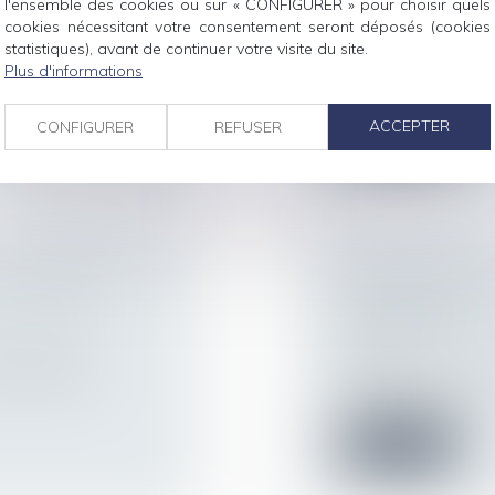
l'ensemble des cookies ou sur « CONFIGURER » pour choisir quels
ur patrimoine
/
Droit de la famille,
cookies nécessitant votre consentement seront déposés (cookies
Filiation
statistiques), avant de continuer votre visite du site.
 de 300 000
Dès lors qu’elle est
Plus d'informations
considération de l’in
ACCEPTER
CONFIGURER
REFUSER
Lire la suite
 VIOLENCES
ADOPTION INTE
PROCÉDURE
ur patrimoine
/
Droit de la famille,
Filiation
es applicables
Par un arrêt du 18 
penche, pour la p...
Lire la suite