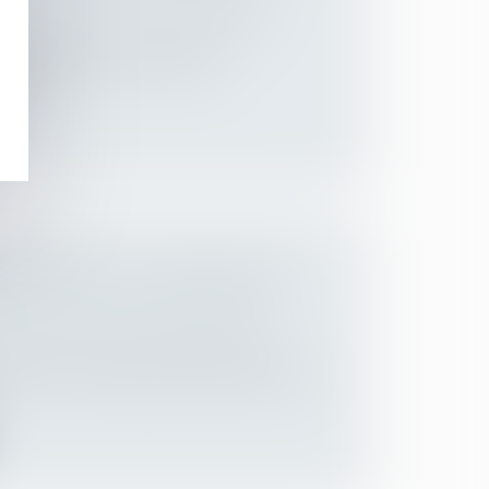
 des personnes et de leur patrimoine
/
 motivée et qu’il est statué en
térê...
RNATIONALE : QUESTIONS DE
 des personnes et de leur patrimoine
/
mars 2020, la première chambre civile se