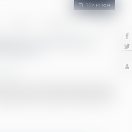
RDV en ligne
GALERIE
ESPACE CLIENT
CONTACT
ptes sur la gouvernance
 l'enfance
/
Filiation
mineurs, dont la moitié placés en dehors du domicile
 charge financière de cette politique publique incombe
 8,3 Md€ en 2018, en hausse de 57 % depuis 2000...