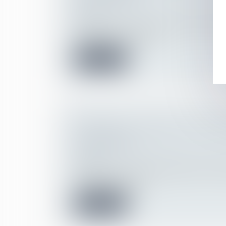
Droit de la famille, des personnes et de le
Filiation
La protection de l'enfance concerne plus
mineurs, dont la moitié p...
Lire la suite
RÉSIDENCE ALTERNÉE EN CAS DE
CONJUGALES
Droit de la famille, des personnes et de le
Filiation
Une réponse ministérielle rappelle les règl
concernant le régim...
Lire la suite