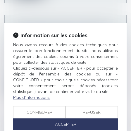
HARCÈLEMENT SEXUEL : L’ABSENCE
D’ÉLÉMENT INTENTIONNEL CONSTATÉE
Information sur les cookies
AU PÉNAL N’EXONÈRE PAS
Nous avons recours à des cookies techniques pour
L’EMPLOYEUR
assurer le bon fonctionnement du site, nous utilisons
Droit des obligations et des suretés
/
Droit de la
également des cookies soumis à votre consentement
pour collecter des statistiques de visite.
responsabilité
Cliquez ci-dessous sur « ACCEPTER » pour accepter le
Il résulte des articles 1351 du Code civil, dans sa
dépôt de l'ensemble des cookies ou sur «
rédaction antérieure à l'...
CONFIGURER » pour choisir quels cookies nécessitant
votre consentement seront déposés (cookies
Lire la suite
statistiques), avant de continuer votre visite du site.
Plus d'informations
CONFIGURER
REFUSER
ACCEPTER
EXPOSITION À L’AMIANTE :